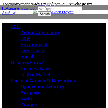
Χρησιμοποιώντας αυτόν τον ιστότοπο, συμφωνείτε με την
Αναζήτηση
Πολιτική Απορρήτου
.
Αποδοχή
ESG
Action Community
CSR
Environment
Governance
Social
Business Growth
Business News
Global Market
Personal Growth & BioHacking
Προσωπική Ανάπτυξη
Διατροφή
Υγεία
Άσκηση