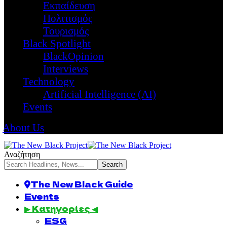
Εκπαίδευση
Πολιτισμός
Τουρισμός
Black Spotlight
BlackOpinion
Interviews
Technology
Artificial Intelligence (AI)
Events
About Us
Αναζήτηση
The New Black Guide
Events
▶ Κατηγορίες ◀
ESG