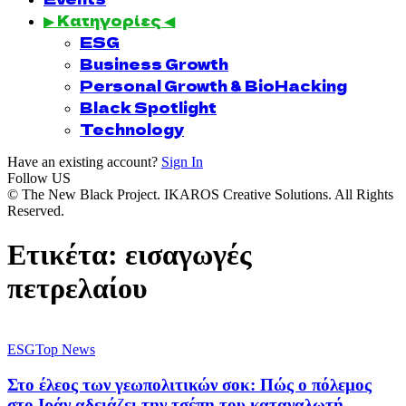
▶ Κατηγορίες ◀
ESG
Business Growth
Personal Growth & BioHacking
Black Spotlight
Technology
Have an existing account?
Sign In
Follow US
© The New Black Project. IKAROS Creative Solutions. All Rights
Reserved.
Ετικέτα:
εισαγωγές
πετρελαίου
ESG
Top News
Στο έλεος των γεωπολιτικών σοκ: Πώς ο πόλεμος
στο Ιράν αδειάζει την τσέπη του καταναλωτή