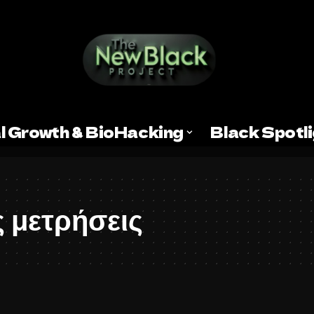
l Growth & BioHacking
Black Spotl
 μετρήσεις