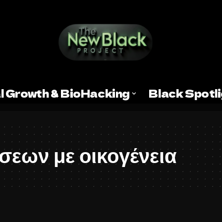
l Growth & BioHacking
Black Spotl
σεων με οικογένεια