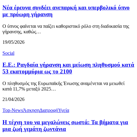
Νέα έρευνα συνδέει ανεπαρκή και υπερβολικό ύπνο
με πρόωρη γήρανση
Ο ύπνος φαίνεται να παίζει καθοριστικό ρόλο στη διαδικασία της
γήρανσης, καθώς…
19/05/2026
Social
Ε.Ε.: Ραγδαία γήρανση και μείωση πληθυσμού κατά
53 εκατομμύρια ως το 2100
Ο πληθυσμός της Ευρωπαϊκής Ένωσης αναμένεται να μειωθεί
κατά 11,7% μεταξύ 2025…
21/04/2026
Top-News
Άσκηση
Διατροφή
Υγεία
Η τέχνη του να μεγαλώνεις σωστά: Τα βήματα για
μια ζωή γεμάτη ζωντάνια