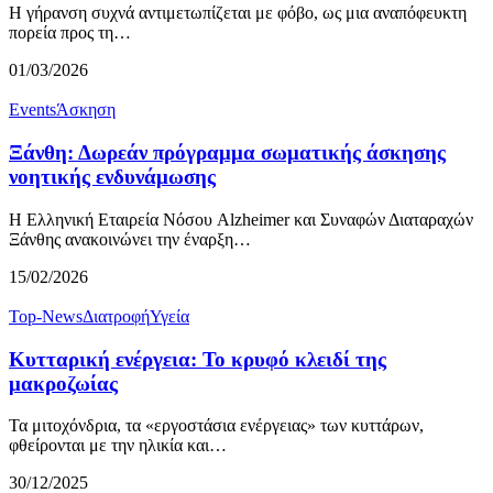
Η γήρανση συχνά αντιμετωπίζεται με φόβο, ως μια αναπόφευκτη
πορεία προς τη…
01/03/2026
Events
Άσκηση
Ξάνθη: Δωρεάν πρόγραμμα σωματικής άσκησης
νοητικής ενδυνάμωσης
Η Ελληνική Εταιρεία Νόσου Alzheimer και Συναφών Διαταραχών
Ξάνθης ανακοινώνει την έναρξη…
15/02/2026
Top-News
Διατροφή
Υγεία
Κυτταρική ενέργεια: Το κρυφό κλειδί της
μακροζωίας
Τα μιτοχόνδρια, τα «εργοστάσια ενέργειας» των κυττάρων,
φθείρονται με την ηλικία και…
30/12/2025