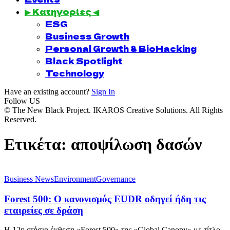
▶ Κατηγορίες ◀
ESG
Business Growth
Personal Growth & BioHacking
Black Spotlight
Technology
Have an existing account?
Sign In
Follow US
© The New Black Project. IKAROS Creative Solutions. All Rights
Reserved.
Ετικέτα:
αποψίλωση δασών
Business News
Environment
Governance
Forest 500: Ο κανονισμός EUDR οδηγεί ήδη τις
εταιρείες σε δράση
Η 12η ετήσια έκθεση «Forest 500» της «Global Canopy» με τίτλο