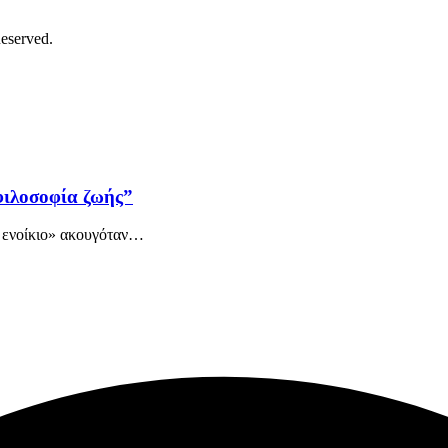
eserved.
φιλοσοφία ζωής”
ς ενοίκιο» ακουγόταν…