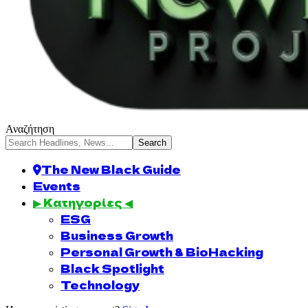
Αναζήτηση
The New Black Guide
Events
▶ Κατηγορίες ◀
ESG
Business Growth
Personal Growth & BioHacking
Black Spotlight
Technology