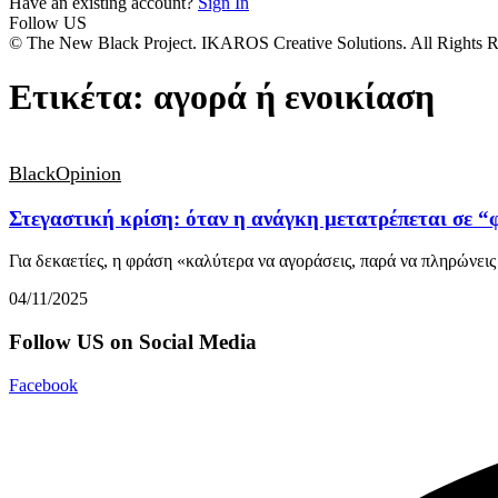
Have an existing account?
Sign In
Follow US
© The New Black Project. IKAROS Creative Solutions. All Rights R
Ετικέτα:
αγορά ή ενοικίαση
BlackOpinion
Στεγαστική κρίση: όταν η ανάγκη μετατρέπεται σε “
Για δεκαετίες, η φράση «καλύτερα να αγοράσεις, παρά να πληρώνει
04/11/2025
Follow US on Social Media
Facebook