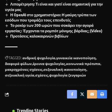
Λιπομέτρηση: Τι είναι και γιατί είναι σημαντική για την
υγεία μας
Η OpenAI στο χρηματιστήριο: Η μαύρη τρύπα των
εσόδων που τρομάζει τους επενδυτές
Το ρεκόρ των 200 ωρών που σοκάρει την αγορά
εργασίας: Έρχονται τα ρομπότ μόνιμης βάρδιας; (Video)
Προτάσεις καλοκαιρινών βιβλίων
TAGGED:
ανδρική ψυχολογία
γυναικεία ικανοποίηση
διαφορά φύλων
έρευνα ψυχολογίας
κοινωνικά πρότυπα
μακροχρόνιες σχέσεις
σεξουαλική ικανοποίηση
σεξουαλική υγεία
σχέσεις
ψυχολογία ζευγαριών
Trending Stories