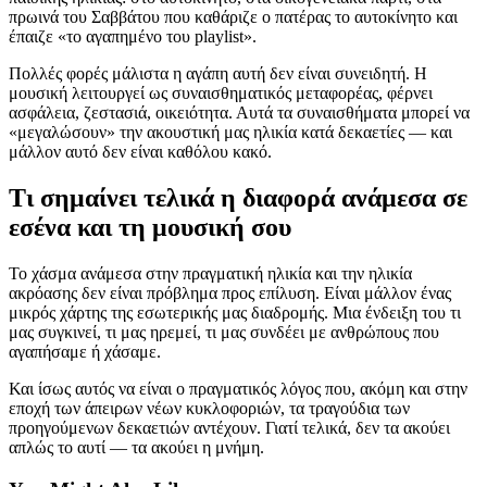
πρωινά του Σαββάτου που καθάριζε ο πατέρας το αυτοκίνητο και
έπαιζε «το αγαπημένο του playlist».
Πολλές φορές μάλιστα η αγάπη αυτή δεν είναι συνειδητή. Η
μουσική λειτουργεί ως συναισθηματικός μεταφορέας, φέρνει
ασφάλεια, ζεστασιά, οικειότητα. Αυτά τα συναισθήματα μπορεί να
«μεγαλώσουν» την ακουστική μας ηλικία κατά δεκαετίες — και
μάλλον αυτό δεν είναι καθόλου κακό.
Τι σημαίνει τελικά η διαφορά ανάμεσα σε
εσένα και τη μουσική σου
Το χάσμα ανάμεσα στην πραγματική ηλικία και την ηλικία
ακρόασης δεν είναι πρόβλημα προς επίλυση. Είναι μάλλον ένας
μικρός χάρτης της εσωτερικής μας διαδρομής. Μια ένδειξη του τι
μας συγκινεί, τι μας ηρεμεί, τι μας συνδέει με ανθρώπους που
αγαπήσαμε ή χάσαμε.
Και ίσως αυτός να είναι ο πραγματικός λόγος που, ακόμη και στην
εποχή των άπειρων νέων κυκλοφοριών, τα τραγούδια των
προηγούμενων δεκαετιών αντέχουν. Γιατί τελικά, δεν τα ακούει
απλώς το αυτί — τα ακούει η μνήμη.