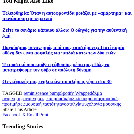
You Might Also Like
Τελειοθηρία: Όταν η αυτοφροντίδα μοιάζει με «αμάρτημα» και
η ανάπαυση με τεμπελιά
Ζείτε το σενάριο κάποιου άλλου; Ο οδηγός για την αυθεντική
ζωή
Παγκόσμιος συναγερμός από τους επιστήμονες: Γιατί καμία
οθόνη δεν είναι ασφαλής για παιδιά κάτω των δύο ετών
Το μυστικό που κρύβει η άβυσσος μέσα μας: Πώς να
μετατρέψουμε τον φόβο σε απόλυτη δύναμη
Ο εγκέφαλός μας ενηλικιώνεται πλήρως γύρω στα 30
TAGGED:
reminiscence bump
Spotify Wrapped
άλμα
ανάμνησης
αναμνήσεις και μουσική
ηλικία ακρόασης
μουσικές
προτιμήσεις
μουσική ταυτότητα
νοσταλγία
ψυχολογία μουσικής
Share This Article
Facebook
X
Email
Print
Trending Stories