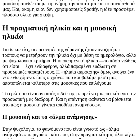
μουσική συνδέεται με τη μνήμη, την ταυτότητα και το συναίσθημά
μας. Και, ακόμη κι αν δεν χρησιμοποιείς Spotify, η ιδέα προσφέρει
πλούσιο υλικό για σκέψη.
Η πραγματική ηλικία και η μουσική
ηλικία
Για δεκαετίες, οι ερευνητές της γήρανσης έχουν αναζητήσει
τρόπους να μετρήσουν την ηλικία όχι με βάση το ημερολόγιο, αλλά
με ψυχολογικά κριτήρια. Η υποκειμενική ηλικία —το πόσο νιώθεις
ότι είσαι— έχει ενδιαφέρον, αλλά παραμένει ευάλωτη σε
προσωπικές παραμέτρους. Η «ηλικία ακρόασης» όμως ανοίγει ένα
νέο ενδεχόμενο: ίσως ο χρόνος που κουβαλάμε μέσα μας
αποτυπώνεται καλύτερα στις μουσικές που επιλέγουμε.
Το ερώτημα είναι αν αυτός ο δείκτης μπορεί να μας πει κάτι για την
προσωπική μας διαδρομή. Και η απάντηση φαίνεται να βρίσκεται
στο πώς η μουσική γίνεται αποθήκη αναμνήσεων.
Η μουσική και το «άλμα ανάμνησης»
Στην ψυχολογία, το φαινόμενο που είναι γνωστό ως «άλμα
ανάμνησης» περιγράφει κάτι που, στην πραγματικότητα, όλοι λίγο-