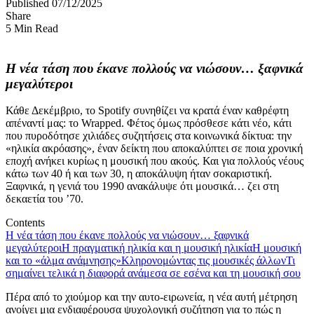
Published 07/12/2025
Share
5 Min Read
Η νέα τάση που έκανε πολλούς να νιώσουν… ξαφνικά
μεγαλύτεροι
Κάθε Δεκέμβριο, το Spotify συνηθίζει να κρατά έναν καθρέφτη
απέναντί μας: το Wrapped. Φέτος όμως πρόσθεσε κάτι νέο, κάτι
που πυροδότησε χιλιάδες συζητήσεις στα κοινωνικά δίκτυα: την
«ηλικία ακρόασης», έναν δείκτη που αποκαλύπτει σε ποια χρονική
εποχή ανήκει κυρίως η μουσική που ακούς. Και για πολλούς νέους
κάτω των 40 ή και των 30, η αποκάλυψη ήταν σοκαριστική.
Ξαφνικά, η γενιά του 1990 ανακάλυψε ότι μουσικά… ζει στη
δεκαετία του ’70.
Contents
Η νέα τάση που έκανε πολλούς να νιώσουν… ξαφνικά
μεγαλύτεροι
Η πραγματική ηλικία και η μουσική ηλικία
Η μουσική
και το «άλμα ανάμνησης»
Κληρονομώντας τις μουσικές άλλων
Τι
σημαίνει τελικά η διαφορά ανάμεσα σε εσένα και τη μουσική σου
Πέρα από το χιούμορ και την αυτο-ειρωνεία, η νέα αυτή μέτρηση
ανοίγει μια ενδιαφέρουσα ψυχολογική συζήτηση για το πώς η