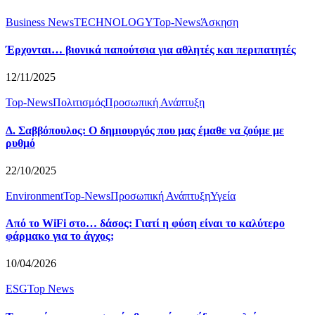
Business News
TECHNOLOGY
Top-News
Άσκηση
Έρχονται… βιονικά παπούτσια για αθλητές και περιπατητές
12/11/2025
Top-News
Πολιτισμός
Προσωπική Ανάπτυξη
Δ. Σαββόπουλος: Ο δημιουργός που μας έμαθε να ζούμε με
ρυθμό
22/10/2025
Environment
Top-News
Προσωπική Ανάπτυξη
Υγεία
Από το WiFi στο… δάσος: Γιατί η φύση είναι το καλύτερο
φάρμακο για το άγχος;
10/04/2026
ESG
Top News