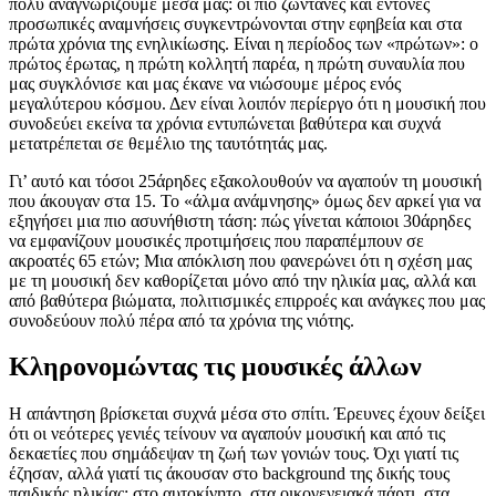
πολύ αναγνωρίζουμε μέσα μας: οι πιο ζωντανές και έντονες
προσωπικές αναμνήσεις συγκεντρώνονται στην εφηβεία και στα
πρώτα χρόνια της ενηλικίωσης. Είναι η περίοδος των «πρώτων»: ο
πρώτος έρωτας, η πρώτη κολλητή παρέα, η πρώτη συναυλία που
μας συγκλόνισε και μας έκανε να νιώσουμε μέρος ενός
μεγαλύτερου κόσμου. Δεν είναι λοιπόν περίεργο ότι η μουσική που
συνοδεύει εκείνα τα χρόνια εντυπώνεται βαθύτερα και συχνά
μετατρέπεται σε θεμέλιο της ταυτότητάς μας.
Γι’ αυτό και τόσοι 25άρηδες εξακολουθούν να αγαπούν τη μουσική
που άκουγαν στα 15. Το «άλμα ανάμνησης» όμως δεν αρκεί για να
εξηγήσει μια πιο ασυνήθιστη τάση: πώς γίνεται κάποιοι 30άρηδες
να εμφανίζουν μουσικές προτιμήσεις που παραπέμπουν σε
ακροατές 65 ετών; Μια απόκλιση που φανερώνει ότι η σχέση μας
με τη μουσική δεν καθορίζεται μόνο από την ηλικία μας, αλλά και
από βαθύτερα βιώματα, πολιτισμικές επιρροές και ανάγκες που μας
συνοδεύουν πολύ πέρα από τα χρόνια της νιότης.
Κληρονομώντας τις μουσικές άλλων
Η απάντηση βρίσκεται συχνά μέσα στο σπίτι. Έρευνες έχουν δείξει
ότι οι νεότερες γενιές τείνουν να αγαπούν μουσική και από τις
δεκαετίες που σημάδεψαν τη ζωή των γονιών τους. Όχι γιατί τις
έζησαν, αλλά γιατί τις άκουσαν στο background της δικής τους
παιδικής ηλικίας: στο αυτοκίνητο, στα οικογενειακά πάρτι, στα