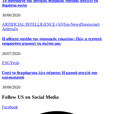
Το φαινόμενο της αστικής θερμικής νησίδας απειλεί τη
δημόσια υγεία
30/06/2026
ARTIFICIAL INTELLIGENCE (AI)
Top-News
Προσωπική
Ανάπτυξη
Η αθέατη παγίδα της ψηφιακής ευκολίας: Πώς η τεχνητή
νοημοσύνη ατροφεί τη σκέψη μας
26/07/2026
ESG
Υγεία
Γιατί το θερμόμετρο λέει ψέματα: Η κρυφή απειλή του
καλοκαιριού
30/06/2026
Follow US on Social Media
Facebook