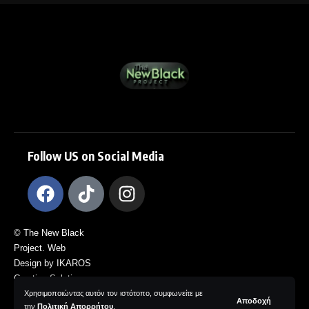
Follow US on Social Media
© The New Black
Project. Web
Design by IKAROS
Creative Solutions.
All Rights
Χρησιμοποιώντας αυτόν τον ιστότοπο, συμφωνείτε με
Αποδοχή
την
Πολιτική Απορρήτου
.
Reserved.