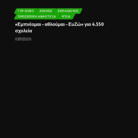
TOP-NEWS
ΆΣΚΗΣΗ
ΕΚΠΑΊΔΕΥΣΗ
ΠΡΟΣΩΠΙΚΉ ΑΝΆΠΤΥΞΗ
ΥΓΕΊΑ
«Εμπνέομαι – αθλούμαι – ΕυΖώ» για 4.550
σχολεία
03/01/2026