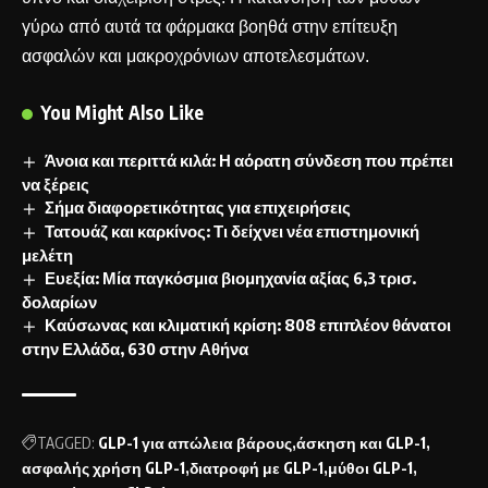
γύρω από αυτά τα φάρμακα βοηθά στην επίτευξη
ασφαλών και μακροχρόνιων αποτελεσμάτων.
You Might Also Like
Άνοια και περιττά κιλά: Η αόρατη σύνδεση που πρέπει
να ξέρεις
Σήμα διαφορετικότητας για επιχειρήσεις
Τατουάζ και καρκίνος: Τι δείχνει νέα επιστημονική
μελέτη
Ευεξία: Μία παγκόσμια βιομηχανία αξίας 6,3 τρισ.
δολαρίων
Καύσωνας και κλιματική κρίση: 808 επιπλέον θάνατοι
στην Ελλάδα, 630 στην Αθήνα
TAGGED:
GLP-1 για απώλεια βάρους
άσκηση και GLP-1
ασφαλής χρήση GLP-1
διατροφή με GLP-1
μύθοι GLP-1