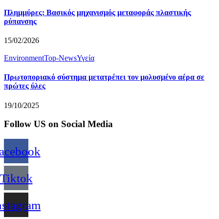
Πλημμύρες: Βασικός μηχανισμός μεταφοράς πλαστικής
ρύπανσης
15/02/2026
Environment
Top-News
Υγεία
Πρωτοποριακό σύστημα μετατρέπει τον μολυσμένο αέρα σε
πρώτες ύλες
19/10/2025
Follow US on Social Media
acebook
Tiktok
nstagram