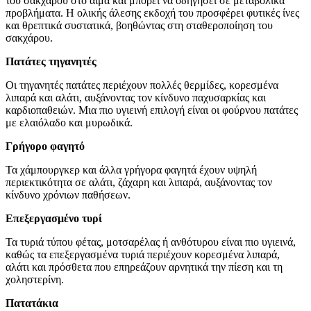
του σακχάρου στο αίμα και μπορεί να οδηγήσει σε μεταβολικά
προβλήματα. Η ολικής άλεσης εκδοχή του προσφέρει φυτικές ίνες
και θρεπτικά συστατικά, βοηθώντας στη σταθεροποίηση του
σακχάρου.
Πατάτες τηγανητές
Οι τηγανητές πατάτες περιέχουν πολλές θερμίδες, κορεσμένα
λιπαρά και αλάτι, αυξάνοντας τον κίνδυνο παχυσαρκίας και
καρδιοπαθειών. Μια πιο υγιεινή επιλογή είναι οι φούρνου πατάτες
με ελαιόλαδο και μυρωδικά.
Γρήγορο φαγητό
Τα χάμπουργκερ και άλλα γρήγορα φαγητά έχουν υψηλή
περιεκτικότητα σε αλάτι, ζάχαρη και λιπαρά, αυξάνοντας τον
κίνδυνο χρόνιων παθήσεων.
Επεξεργασμένο τυρί
Τα τυριά τύπου φέτας, μοτσαρέλας ή ανθότυρου είναι πιο υγιεινά,
καθώς τα επεξεργασμένα τυριά περιέχουν κορεσμένα λιπαρά,
αλάτι και πρόσθετα που επηρεάζουν αρνητικά την πίεση και τη
χοληστερίνη.
Πατατάκια