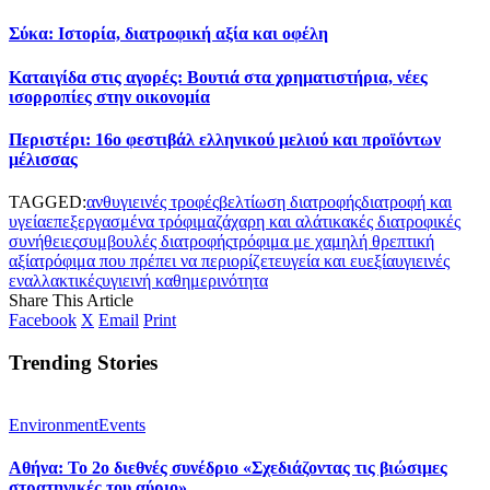
Σύκα: Ιστορία, διατροφική αξία και οφέλη
Καταιγίδα στις αγορές: Βουτιά στα χρηματιστήρια, νέες
ισορροπίες στην οικονομία
Περιστέρι: 16o φεστιβάλ ελληνικού μελιού και προϊόντων
μέλισσας
TAGGED:
ανθυγιεινές τροφές
βελτίωση διατροφής
διατροφή και
υγεία
επεξεργασμένα τρόφιμα
ζάχαρη και αλάτι
κακές διατροφικές
συνήθειες
συμβουλές διατροφής
τρόφιμα με χαμηλή θρεπτική
αξία
τρόφιμα που πρέπει να περιορίζετε
υγεία και ευεξία
υγιεινές
εναλλακτικές
υγιεινή καθημερινότητα
Share This Article
Facebook
X
Email
Print
Trending Stories
Environment
Events
Αθήνα: Το 2ο διεθνές συνέδριο «Σχεδιάζοντας τις βιώσιμες
στρατηγικές του αύριο»