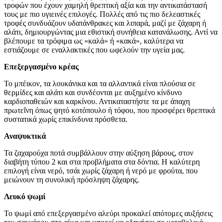
τροφών που έχουν χαμηλή θρεπτική αξία και την αντικατάστασή
τους με πιο υγιεινές επιλογές. Πολλές από τις πιο δελεαστικές
τροφές συνδυάζουν υδατάνθρακες και λιπαρά, μαζί με ζάχαρη ή
αλάτι, δημιουργώντας μια εθιστική συνήθεια κατανάλωσης. Αντί να
βλέπουμε τα τρόφιμα ως «καλά» ή «κακά», καλύτερα να
εστιάζουμε σε εναλλακτικές που ωφελούν την υγεία μας.
Επεξεργασμένο κρέας
Το μπέικον, τα λουκάνικα και τα αλλαντικά είναι πλούσια σε
θερμίδες και αλάτι και συνδέονται με αυξημένο κίνδυνο
καρδιοπαθειών και καρκίνου. Αντικαταστήστε τα με άπαχη
πρωτεΐνη όπως ψητό κοτόπουλο ή τόφου, που προσφέρει θρεπτικά
συστατικά χωρίς επικίνδυνα πρόσθετα.
Αναψυκτικά
Τα ζαχαρούχα ποτά συμβάλλουν στην αύξηση βάρους, στον
διαβήτη τύπου 2 και στα προβλήματα στα δόντια. Η καλύτερη
επιλογή είναι νερό, τσάι χωρίς ζάχαρη ή νερό με φρούτα, που
μειώνουν τη συνολική πρόσληψη ζάχαρης.
Λευκό ψωμί
Το ψωμί από επεξεργασμένο αλεύρι προκαλεί απότομες αυξήσεις