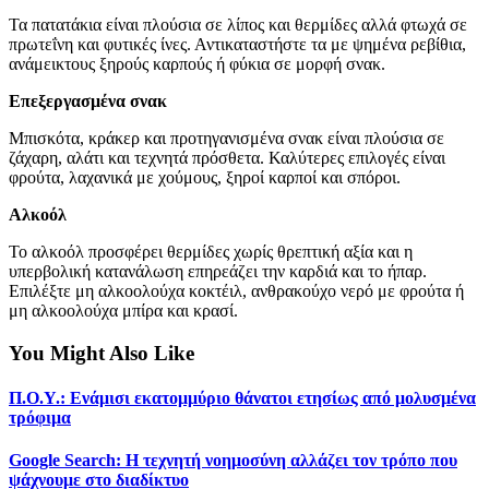
Τα πατατάκια είναι πλούσια σε λίπος και θερμίδες αλλά φτωχά σε
πρωτεΐνη και φυτικές ίνες. Αντικαταστήστε τα με ψημένα ρεβίθια,
ανάμεικτους ξηρούς καρπούς ή φύκια σε μορφή σνακ.
Επεξεργασμένα σνακ
Μπισκότα, κράκερ και προτηγανισμένα σνακ είναι πλούσια σε
ζάχαρη, αλάτι και τεχνητά πρόσθετα. Καλύτερες επιλογές είναι
φρούτα, λαχανικά με χούμους, ξηροί καρποί και σπόροι.
Αλκοόλ
Το αλκοόλ προσφέρει θερμίδες χωρίς θρεπτική αξία και η
υπερβολική κατανάλωση επηρεάζει την καρδιά και το ήπαρ.
Επιλέξτε μη αλκοολούχα κοκτέιλ, ανθρακούχο νερό με φρούτα ή
μη αλκοολούχα μπίρα και κρασί.
You Might Also Like
Π.Ο.Υ.: Ενάμισι εκατομμύριο θάνατοι ετησίως από μολυσμένα
τρόφιμα
Google Search: Η τεχνητή νοημοσύνη αλλάζει τον τρόπο που
ψάχνουμε στο διαδίκτυο