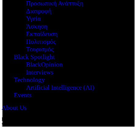
Προσωπική Ανάπτυξη
Διατροφή
Υγεία
Άσκηση
Εκπαίδευση
Πολιτισμός
Τουρισμός
Black Spotlight
BlackOpinion
Interviews
Technology
Artificial Intelligence (AI)
Events
About Us
Reading:
Το φθινοπωρινό Meet Market στην «Τεχνόπολη»
Share