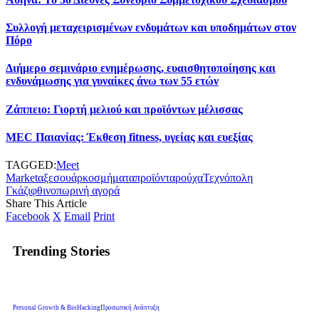
Συλλογή μεταχειρισμένων ενδυμάτων και υποδημάτων στον
Πόρο
Διήμερο σεμινάριο ενημέρωσης, ευαισθητοποίησης και
ενδυνάμωσης για γυναίκες άνω των 55 ετών
Ζάππειο: Γιορτή μελιού και προϊόντων μέλισσας
MEC Παιανίας: Έκθεση fitness, υγείας και ευεξίας
TAGGED:
Meet
Market
αξεσουάρ
κοσμήματα
προϊόντα
ρούχα
Τεχνόπολη
Γκάζι
φθινοπωρινή αγορά
Share This Article
Facebook
X
Email
Print
Trending Stories
Personal Growth & BioHacking
Προσωπική Ανάπτυξη