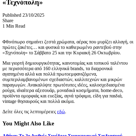
«Τεχνόπολη»
Published 23/10/2025
Share
1 Min Read
Φθινόπωρο σημαίνει ζεστά χρώματα, αέρας που μυρίζει αλλαγή, οι
πρώτες ζακέτες… και φυσικά το καθιερωμένο ραντεβού στην
«
Τεχνόπολη
» το Σάββατο 25 και την Κυριακή 26 Οκτωβρίου.
Μια γιορτή δημιουργικότητας, καινοτομίας και τοπικού ταλέντου
με περισσότερα από 160 ελληνικά brands, τα διαχρονικά
αγαπημένα αλλά και πολλά πρωτοεμφανιζόμενα,
συμπεριλαμβανομένων σχεδιαστών, καλλιτεχνών και μικρών
παραγωγών. Ανακαλύψτε πρωτότυπες ιδέες, καλοσχεδιασμένα
ρούχα, ιδιαίτερα αξεσουάρ, μοναδικά κοσμήματα, home-deco,
προϊόντα ομορφιάς και ευεξίας, αγνά τρόφιμα, είδη για παιδιά,
vintage θησαυρούς και πολλά ακόμα.
Δείτε όλες τις λεπτομέρειες
εδώ
.
You Might Also Like
Αθήνα: Το 3ο Διεθνές Συνέδριο Συμμετοχικού Σχεδιασμού