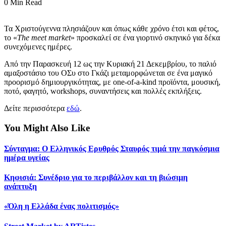
0 Min Read
Τα Χριστούγεννα πλησιάζουν και όπως κάθε χρόνο έτσι και φέτος,
το «
The meet market
» προσκαλεί σε ένα γιορτινό σκηνικό για δέκα
συνεχόμενες ημέρες.
Από την Παρασκευή 12 ως την Κυριακή 21 Δεκεμβρίου, το παλιό
αμαξοστάσιο του ΟΣυ στο Γκάζι μεταμορφώνεται σε ένα μαγικό
προορισμό δημιουργικότητας, με one-of-a-kind προϊόντα, μουσική,
ποτό, φαγητό, workshops, συναντήσεις και πολλές εκπλήξεις.
Δείτε περισσότερα
εδώ
.
You Might Also Like
Σύνταγμα: Ο Ελληνικός Ερυθρός Σταυρός τιμά την παγκόσμια
ημέρα υγείας
Κηφισιά: Συνέδριο για το περιβάλλον και τη βιώσιμη
ανάπτυξη
«Όλη η Ελλάδα ένας πολιτισμός»