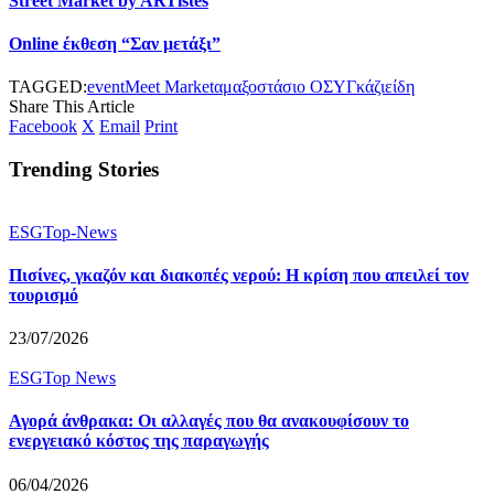
Street Market by ARTistes
Online έκθεση “Σαν μετάξι”
TAGGED:
event
Meet Market
αμαξοστάσιο ΟΣΥ
Γκάζι
είδη
Share This Article
Facebook
X
Email
Print
Trending Stories
ESG
Top-News
Πισίνες, γκαζόν και διακοπές νερού: Η κρίση που απειλεί τον
τουρισμό
23/07/2026
ESG
Top News
Αγορά άνθρακα: Οι αλλαγές που θα ανακουφίσουν το
ενεργειακό κόστος της παραγωγής
06/04/2026