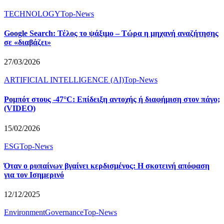
TECHNOLOGY
Top-News
Google Search: Τέλος το ψάξιμο – Τώρα η μηχανή αναζήτησης
σε «διαβάζει»
27/03/2026
ARTIFICIAL INTELLIGENCE (AI)
Top-News
Ρομπότ στους -47°C: Επίδειξη αντοχής ή διαφήμιση στον πάγο;
(VIDEO)
15/02/2026
ESG
Top-News
Όταν ο ρυπαίνων βγαίνει κερδισμένος: Η σκοτεινή απόφαση
για τον Ισημερινό
12/12/2025
Environment
Governance
Top-News