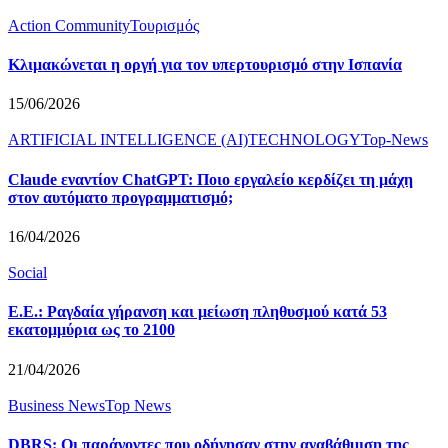
Action Community
Τουρισμός
Κλιμακώνεται η οργή για τον υπερτουρισμό στην Ισπανία
15/06/2026
ARTIFICIAL INTELLIGENCE (AI)
TECHNOLOGY
Top-News
Claude εναντίον ChatGPT: Ποιο εργαλείο κερδίζει τη μάχη
στον αυτόματο προγραμματισμό;
16/04/2026
Social
Ε.Ε.: Ραγδαία γήρανση και μείωση πληθυσμού κατά 53
εκατομμύρια ως το 2100
21/04/2026
Business News
Top News
DBRS: Οι παράγοντες που οδήγησαν στην αναβάθμιση της