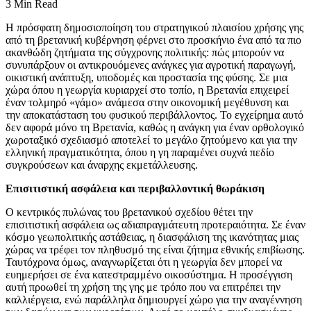
3 Min Read
Η πρόσφατη δημοσιοποίηση του στρατηγικού πλαισίου χρήσης γης
από τη βρετανική κυβέρνηση φέρνει στο προσκήνιο ένα από τα πιο
ακανθώδη ζητήματα της σύγχρονης πολιτικής: πώς μπορούν να
συνυπάρξουν οι αντικρουόμενες ανάγκες για αγροτική παραγωγή,
οικιστική ανάπτυξη, υποδομές και προστασία της φύσης. Σε μια
χώρα όπου η γεωργία κυριαρχεί στο τοπίο, η Βρετανία επιχειρεί
έναν τολμηρό «γάμο» ανάμεσα στην οικονομική μεγέθυνση και
την αποκατάσταση του φυσικού περιβάλλοντος. Το εγχείρημα αυτό
δεν αφορά μόνο τη Βρετανία, καθώς η ανάγκη για έναν ορθολογικό
χωροταξικό σχεδιασμό αποτελεί το μεγάλο ζητούμενο και για την
ελληνική πραγματικότητα, όπου η γη παραμένει συχνά πεδίο
συγκρούσεων και άναρχης εκμετάλλευσης.
Επισιτιστική ασφάλεια και περιβαλλοντική θωράκιση
Ο κεντρικός πυλώνας του βρετανικού σχεδίου θέτει την
επισιτιστική ασφάλεια ως αδιαπραγμάτευτη προτεραιότητα. Σε έναν
κόσμο γεωπολιτικής αστάθειας, η διασφάλιση της ικανότητας μιας
χώρας να τρέφει τον πληθυσμό της είναι ζήτημα εθνικής επιβίωσης.
Ταυτόχρονα όμως, αναγνωρίζεται ότι η γεωργία δεν μπορεί να
ευημερήσει σε ένα κατεστραμμένο οικοσύστημα. Η προσέγγιση
αυτή προωθεί τη χρήση της γης με τρόπο που να επιτρέπει την
καλλιέργεια, ενώ παράλληλα δημιουργεί χώρο για την αναγέννηση