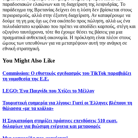
παραδοσιακών ελαιώνων και τη διαχείριση της λειψυδρίας. Το
παράδειγμα της Βρετανίας δείχνει ότι η λύση δεν βρίσκεται στους
περιορισμούς, αλλά στην έξυπνη διαχείριση. Αν καταφέρουμε να
δούμε τη γη μας όχι ως ένα οικόπεδο προς πώληση, αλλά ως ένα
πολυδιάστατο κεφάλαιο που πρέπει να αποδίδει καρπούς, στέγη και
οξυγόνο ταυτόχρονα, τότε θα έχουμε θέσει τις βάσεις για μια
πραγματικά ανθεκτική οικονομία. Η πρόκληση είναι πλέον στους
ώμους των υπευθύνων για να μετατρέψουν αυτή την ανάγκη σε
εθνική στρατηγική.
You Might Also Like
Commission: Ο εθιστικός σχεδιασμός του TikTok παραβιάζει
τη νομοθεσία της Ε.Ε.
LEGO: Ένα Παιχνίδι που Χτίζει το Μέλλον
Τουριστική ευημερία για λίγους: Γιατί οι Έλληνες βλέπουν τη
θάλασσα «με τα κιάλια»
H Σιγκαπούρη στηρίζει πράσινες επενδύσεις 510 εκατ.
δολαρίων για βιώσιμη ενέργεια και μεταφορές