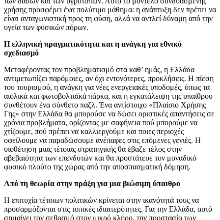
των δασών και των υγροτόπων. Αυτό το μοντέλο συνδυασμένης
χρήσης προσφέρει ένα πολύτιμο μάθημα: η ανάπτυξη δεν πρέπει να
είναι ανταγωνιστική προς τη φύση, αλλά να αντλεί δύναμη από την
υγεία των φυσικών πόρων.
Η ελληνική πραγματικότητα και η ανάγκη για εθνικό
σχεδιασμό
Μεταφέροντας τον προβληματισμό στα καθ’ ημάς, η Ελλάδα
αντιμετωπίζει παρόμοιες, αν όχι εντονότερες, προκλήσεις. Η πίεση
του τουρισμού, η ανάγκη για νέες ενεργειακές υποδομές, όπως τα
αιολικά και φωτοβολταϊκά πάρκα, και η εγκατάλειψη της υπαίθρου
συνθέτουν ένα σύνθετο παζλ. Ένα αντίστοιχο «Πλαίσιο Χρήσης
Γης» στην Ελλάδα θα μπορούσε να δώσει οριστικές απαντήσεις σε
χρόνια προβλήματα, ορίζοντας με σαφήνεια πού μπορούμε να
χτίζουμε, πού πρέπει να καλλιεργούμε και ποιες περιοχές
οφείλουμε να παραδώσουμε ανέπαφες στις επόμενες γενιές. Η
υιοθέτηση μιας τέτοιας στρατηγικής θα έβαζε τέλος στην
αβεβαιότητα των επενδυτών και θα προστάτευε τον μοναδικό
φυσικό πλούτο της χώρας από την αποσπασματική δόμηση.
Από τη θεωρία στην πράξη για μια βιώσιμη ύπαιθρο
Η επιτυχία τέτοιων πολιτικών κρίνεται στην ικανότητά τους να
προσαρμόζονται στις τοπικές ιδιαιτερότητες. Για την Ελλάδα, αυτό
σημαίνει τον σεβασμό στον μικρό κλήρο, την προστασία των