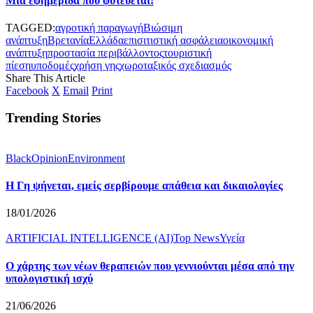
Μια εφημερίδα που φυτεύεται!
TAGGED:
αγροτική παραγωγή
Βιώσιμη
ανάπτυξη
Βρετανία
Ελλάδα
επισιτιστική ασφάλεια
οικονομική
ανάπτυξη
προστασία περιβάλλοντος
τουριστική
πίεση
υποδομές
χρήση γης
χωροταξικός σχεδιασμός
Share This Article
Facebook
X
Email
Print
Trending Stories
BlackOpinion
Environment
Η Γη ψήνεται, εμείς σερβίρουμε απάθεια και δικαιολογίες
18/01/2026
ARTIFICIAL INTELLIGENCE (AI)
Top News
Υγεία
Ο χάρτης των νέων θεραπειών που γεννιούνται μέσα από την
υπολογιστική ισχύ
21/06/2026