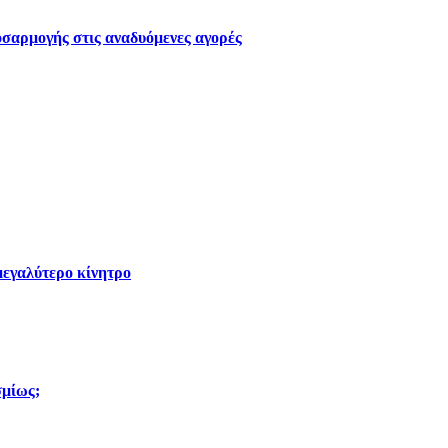
οσαρμογής στις αναδυόμενες αγορές
μεγαλύτερο κίνητρο
σμίως;