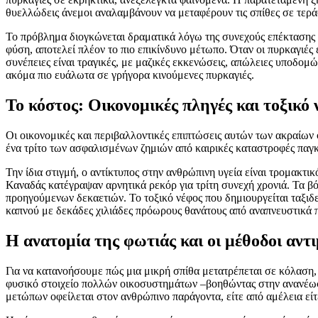
θυελλώδεις άνεμοι αναλαμβάνουν να μεταφέρουν τις σπίθες σε τερά
Το πρόβλημα διογκώνεται δραματικά λόγω της συνεχούς επέκτασης τ
φύση, αποτελεί πλέον το πιο επικίνδυνο μέτωπο. Όταν οι πυρκαγιές
συνέπειες είναι τραγικές, με μαζικές εκκενώσεις, απώλειες υποδο
ακόμα πιο ευάλωτα σε γρήγορα κινούμενες πυρκαγιές.
Το κόστος: Οικονομικές πληγές και τοξικό 
Οι οικονομικές και περιβαλλοντικές επιπτώσεις αυτών των ακραίων
ένα τρίτο των ασφαλισμένων ζημιών από καιρικές καταστροφές παγ
Την ίδια στιγμή, ο αντίκτυπος στην ανθρώπινη υγεία είναι τρομακτι
Καναδάς κατέγραψαν αρνητικά ρεκόρ για τρίτη συνεχή χρονιά. Τα βό
προηγούμενων δεκαετιών. Το τοξικό νέφος που δημιουργείται ταξιδε
καπνού με δεκάδες χιλιάδες πρόωρους θανάτους από αναπνευστικά π
Η ανατομία της φωτιάς και οι μέθοδοι αντ
Για να κατανοήσουμε πώς μια μικρή σπίθα μετατρέπεται σε κόλαση, 
φυσικό στοιχείο πολλών οικοσυστημάτων –βοηθώντας στην ανανέωσ
μετώπων οφείλεται στον ανθρώπινο παράγοντα, είτε από αμέλεια εί