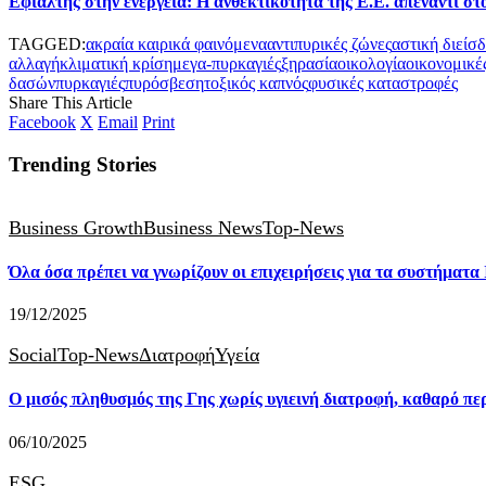
Εφιάλτης στην ενέργεια: Η ανθεκτικότητα της Ε.Ε. απέναντι στ
TAGGED:
ακραία καιρικά φαινόμενα
αντιπυρικές ζώνες
αστική διείσ
αλλαγή
κλιματική κρίση
μεγα-πυρκαγιές
ξηρασία
οικολογία
οικονομικέ
δασών
πυρκαγιές
πυρόσβεση
τοξικός καπνός
φυσικές καταστροφές
Share This Article
Facebook
X
Email
Print
Trending Stories
Business Growth
Business News
Top-News
Όλα όσα πρέπει να γνωρίζουν οι επιχειρήσεις για τα συστήματα
19/12/2025
Social
Top-News
Διατροφή
Υγεία
Ο μισός πληθυσμός της Γης χωρίς υγιεινή διατροφή, καθαρό πε
06/10/2025
ESG