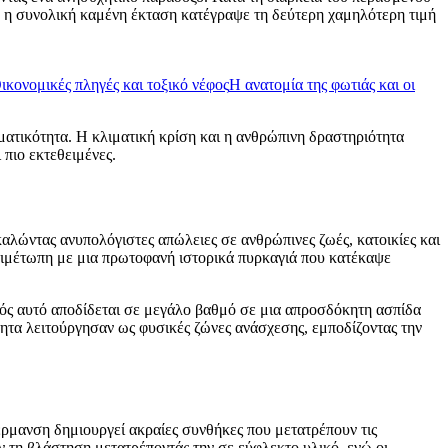
α, η συνολική καμένη έκταση κατέγραψε τη δεύτερη χαμηλότερη τιμή
ικονομικές πληγές και τοξικό νέφος
Η ανατομία της φωτιάς και οι
ατικότητα. Η κλιματική κρίση και η ανθρώπινη δραστηριότητα
 πιο εκτεθειμένες.
λώντας ανυπολόγιστες απώλειες σε ανθρώπινες ζωές, κατοικίες και
ντιμέτωπη με μια πρωτοφανή ιστορικά πυρκαγιά που κατέκαψε
ονός αυτό αποδίδεται σε μεγάλο βαθμό σε μια απροσδόκητη ασπίδα
ητα λειτούργησαν ως φυσικές ζώνες ανάσχεσης, εμποδίζοντας την
ρμανση δημιουργεί ακραίες συνθήκες που μετατρέπουν τις
ν τη βλάστηση μετατρέποντάς την σε εύφλεκτο υλικό, ενώ οι