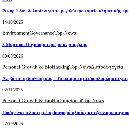
Ρεκόρ 1 δισ. δολαρίων για το μεγαλύτερο ταμείο κλιματικής πρ
14/10/2025
Environment
Governance
Top-News
3 Μαρτίου: Παγκόσμια ημέρα άγριας ζωής
03/03/2026
Personal Growth & BioHacking
Top-News
Διατροφή
Υγεία
Ανεβάστε τη διάθεσή σας – Τα απαραίτητα συμπληρώματα για 
02/11/2025
Personal Growth & BioHacking
Social
Top-News
Πόση είναι τελικά η μέση διαφορά ηλικίας στα ζευγάρια παγκο
27/10/2025