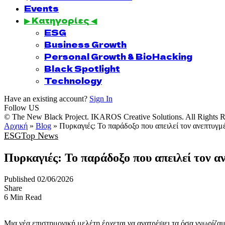
Events
▶ Κατηγορίες ◀
ESG
Business Growth
Personal Growth & BioHacking
Black Spotlight
Technology
Have an existing account?
Sign In
Follow US
© The New Black Project. IKAROS Creative Solutions. All Rights R
Αρχική
»
Blog
»
Πυρκαγιές: Το παράδοξο που απειλεί τον ανεπτυγ
ESG
Top News
Πυρκαγιές: Το παράδοξο που απειλεί τον α
Published 02/06/2026
Share
6 Min Read
Μια νέα επιστημονική μελέτη έρχεται να ανατρέψει τα όσα γνωρίζα