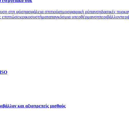
ο ενεργειακό σοκ
δυση στη φύση
ασφάλεια σπιτιού
ατμοσφαιρική ρύπανση
δασικές πυρκα
ς επιπτώσεις
οικοσυστήματα
παγκόσμια υπερθέρμανση
περιβάλλον
περι
 ISO
ριβάλλον και αξιοπρεπείς μισθούς