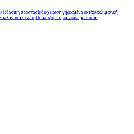
γιές
δασική προστασία
διαχείριση γης
καμένα εκτάρια
κλιματική
βαλλοντική μελέτη
Πρόληψη Πυρκαγιών
προστασία