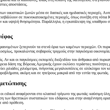
στιες αποστάσεις.
ων οικιστικών ζωνών μέσα σε δασικές και ημιδασικές περιοχές. Αυτή
 εισβάλλουν σε πυκνοκατοικημένες περιοχές, όπως συνέβη στη νότια 
μών και υψηλή θνησιμότητα. Παράλληλα, η εγκατάλειψη της υπαίθρου
νέφος
 φαινομένων ξεπερνούν τα στενά όρια των καμένων περιοχών. Οι πυρ
κοσμίως, προκαλώντας σοβαρούς τριγμούς στην παγκόσμια οικονομία
κός. Αν και οι παγκόσμιες εκπομπές διοξειδίου του άνθρακα από πυρκ
ρεια δάση της Βόρειας Αμερικής έχουν εκλύσει τεράστιες ποσότητες 
ύει χιλιάδες χιλιόμετρα, πνίγοντας μεγαλουπόλεις σε ολόκληρο τον 
ροβλήματα, ακόμη και σε ηπείρους μακριά από την εστία της φωτιάς.
ιμετώπισης
οι ειδικοί αναφέρονται στο κλασικό τρίγωνο της φωτιάς: καύσιμη ύλη
η των θρεπτικών συστατικών του εδάφους και στην αναγέννηση ορισ
τε από πρόθεση.