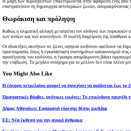
Η μάχη των πυροσβεστών επικεντρώνεται στην αφαίρεση ενός από τα
επιστρατεύουν τη δημιουργία αντιπυρικών ζωνών, απομακρύνοντας τ
Θωράκιση και πρόληψη
Καθώς η κλιματική αλλαγή μετατρέπει τον κίνδυνο των πυρκαγιών σε
των τοπίων και των κοινοτήτων. Η σωστή διαχείριση της ύπαίθρου κ
Οι ιδιοκτήτες ακινήτων σε ζώνες υψηλού κινδύνου οφείλουν να δημ
προετοιμασία, όπως η εγκατάσταση συστημάτων καταιονισμού στις στ
προσέγγισης του κινδύνου, η έγκαιρη απομάκρυνση βάσει οργανωμέ
την επιβίωση. Το μεγάλο στοίχημα για το μέλλον δεν είναι πλέον 
You Might Also Like
Η ζήτηση πετρελαίου μπορεί να συνεχίσει να αυξάνεται έως το 
Πραγματικές βόμβες, ψεύτικες εικόνες: Το επικίνδυνο παιχνίδι
Δήμος Αθηναίων: Εφαρμογή εύρεσης θέσης parking
ΕΕ: Νέα έκθεση για την αγορά άνθρακα