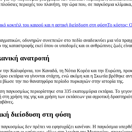
ο πλούσιες περιοχές του πλανήτη, την ώρα που, σε παγκόσμια κλίμακ
ικό κοκτέιλ του καιρού και η αστική διείσδυση στη φύση
Το κόστος: Ο
γματικών, οδυνηρών συνεπειών στο πεδίο αναδεικνύει μια νέα πραγμ
της καταστροφής εκεί όπου οι υποδομές και οι ανθρώπινες ζωές είναι
κανική ανατροπή
 την Καλιφόρνια, τον Καναδά, τη Νότια Κορέα και την Ευρώπη, προκα
ύριο εκτάρια να γίνονται στάχτη, ενώ ακόμη και η Σκωτία βρέθηκε α
α βίωσε την πιο θανατηφόρα περίοδο πυρκαγιών στην ιστορία της.
κταση παγκοσμίως περιορίστηκε στα 335 εκατομμύρια εκτάρια. Το γεγ
 στη χρήση της γης και χρήση των εκτάσεων για αγροτική δραστηριότ
αβάνες.
τική διείσδυση στη φύση
 παγκοσμίως δεν πρέπει να εφησυχάζει κανέναν. Η παγκόσμια υπερθέ
ηρασία και οι καύσωνες, ιδίως στη λεκάνη της Μεσογείου, στεγνώνου