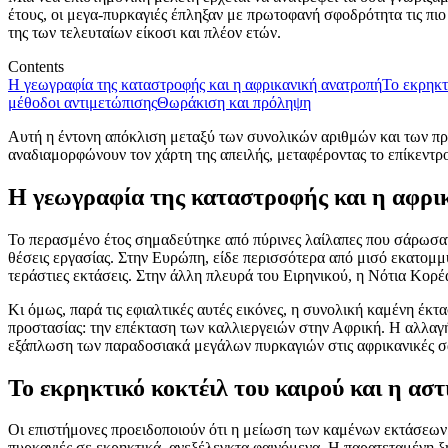
έτους, οι μεγα-πυρκαγιές έπληξαν με πρωτοφανή σφοδρότητα τις πι
της των τελευταίων είκοσι και πλέον ετών.
Contents
Η γεωγραφία της καταστροφής και η αφρικανική ανατροπή
Το εκρηκτ
μέθοδοι αντιμετώπισης
Θωράκιση και πρόληψη
Αυτή η έντονη απόκλιση μεταξύ των συνολικών αριθμών και των πρα
αναδιαμορφώνουν τον χάρτη της απειλής, μεταφέροντας το επίκεντρο 
Η γεωγραφία της καταστροφής και η αφρι
Το περασμένο έτος σημαδεύτηκε από πύρινες λαίλαπες που σάρωσαν
θέσεις εργασίας. Στην Ευρώπη, είδε περισσότερα από μισό εκατομμ
τεράστιες εκτάσεις. Στην άλλη πλευρά του Ειρηνικού, η Νότια Κορέ
Κι όμως, παρά τις εφιαλτικές αυτές εικόνες, η συνολική καμένη έ
προστασίας: την επέκταση των καλλιεργειών στην Αφρική. Η αλλαγή
εξάπλωση των παραδοσιακά μεγάλων πυρκαγιών στις αφρικανικές σ
Το εκρηκτικό κοκτέιλ του καιρού και η ασ
Οι επιστήμονες προειδοποιούν ότι η μείωση των καμένων εκτάσεων
πυρκαγιές σε εκρηκτικά, ανεξέλεγκτα φαινόμενα. Η παρατεταμένη ξ