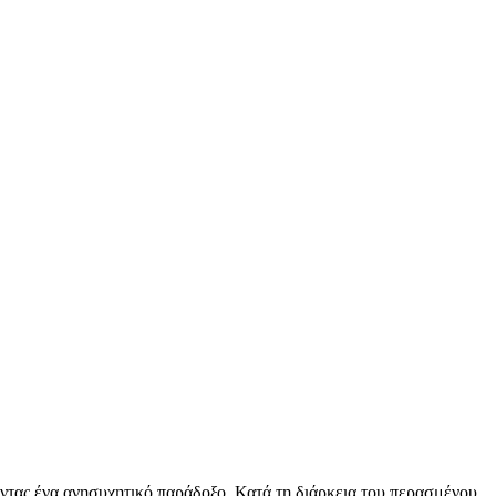
ντας ένα ανησυχητικό παράδοξο. Κατά τη διάρκεια του περασμένου