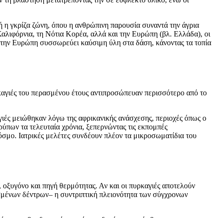
 η γκρίζα ζώνη, όπου η ανθρώπινη παρουσία συναντά την άγρια
Καλιφόρνια, τη Νότια Κορέα, αλλά και την Ευρώπη (βλ. Ελλάδα), οι
 στην Ευρώπη συσσωρεύει καύσιμη ύλη στα δάση, κάνοντας τα τοπία
καγιές του περασμένου έτους αντιπροσώπευαν περισσότερο από το
.
αγιές μειώθηκαν λόγω της αφρικανικής ανάσχεσης, περιοχές όπως ο
ρύπων τα τελευταία χρόνια, ξεπερνώντας τις εκπομπές
κόσμο. Ιατρικές μελέτες συνδέουν πλέον τα μικροσωματίδια του
, οξυγόνο και πηγή θερμότητας. Αν και οι πυρκαγιές αποτελούν
μένων δέντρων– η συντριπτική πλειονότητα των σύγχρονων