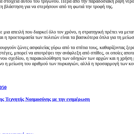
 στοιχεία αυτού του τριγώνου. Πέρα από την παραδοσιακή ρίψη νερο
η βλάστηση για να στερήσουν από τη φωτιά την τροφή της.
 μια απειλή που διαρκεί όλο τον χρόνο, η στρατηγική πρέπει να μετα
αι η προετοιμασία των πολιτών είναι τα βασικότερα όπλα για τη μεί
ιουργούν ζώνες ασφαλείας γύρω από τα σπίτια τους, καθαρίζοντας ξερ
έγες, μπορεί να αποτρέψει την ανάφλεξη από σπίθες, οι οποίες αποτ
νου σχεδίου, η παρακολούθηση των οδηγιών των αρχών και η χρήση μ
μόνο η μείωση του αριθμού των πυρκαγιών, αλλά η προσαρμογή των κο
2050
 της Τεχνητής Νοημοσύνης με την ενημέρωση