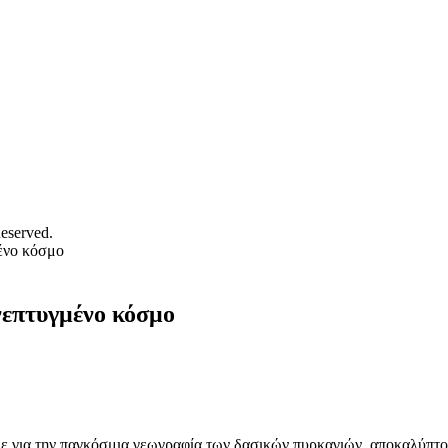
eserved.
μένο κόσμο
νεπτυγμένο κόσμο
με για την παγκόσμια γεωγραφία των δασικών πυρκαγιών, αποκαλύπτο