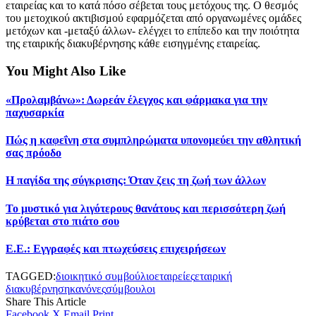
εταιρείας και το κατά πόσο σέβεται τους μετόχους της. Ο θεσμός
του μετοχικού ακτιβισμού εφαρμόζεται από οργανωμένες ομάδες
μετόχων και -μεταξύ άλλων- ελέγχει το επίπεδο και την ποιότητα
της εταιρικής διακυβέρνησης κάθε εισηγμένης εταιρείας.
You Might Also Like
«Προλαμβάνω»: Δωρεάν έλεγχος και φάρμακα για την
παχυσαρκία
Πώς η καφεΐνη στα συμπληρώματα υπονομεύει την αθλητική
σας πρόοδο
Η παγίδα της σύγκρισης: Όταν ζεις τη ζωή των άλλων
Το μυστικό για λιγότερους θανάτους και περισσότερη ζωή
κρύβεται στο πιάτο σου
Ε.Ε.: Εγγραφές και πτωχεύσεις επιχειρήσεων
TAGGED:
διοικητικό συμβούλιο
εταιρείες
εταιρική
διακυβέρνηση
κανόνες
σύμβουλοι
Share This Article
Facebook
X
Email
Print