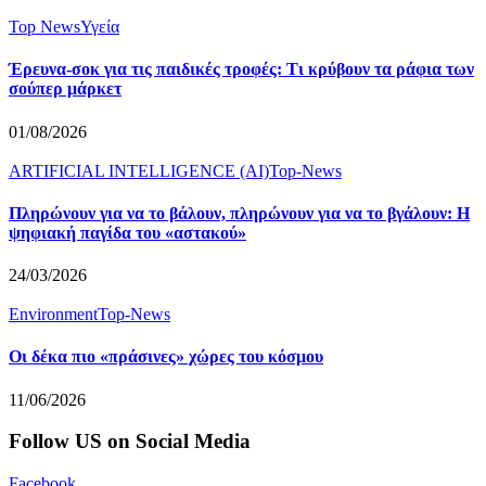
Top News
Υγεία
Έρευνα-σοκ για τις παιδικές τροφές: Τι κρύβουν τα ράφια των
σούπερ μάρκετ
01/08/2026
ARTIFICIAL INTELLIGENCE (AI)
Top-News
Πληρώνουν για να το βάλουν, πληρώνουν για να το βγάλουν: Η
ψηφιακή παγίδα του «αστακού»
24/03/2026
Environment
Top-News
Οι δέκα πιο «πράσινες» χώρες του κόσμου
11/06/2026
Follow US on Social Media
Facebook