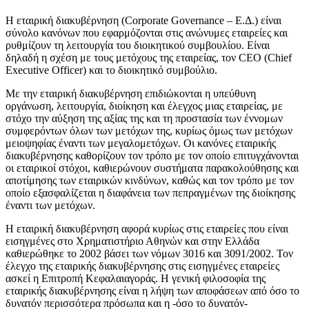
Η εταιρική διακυβέρνηση (Corporate Governance – Ε.Δ.) είναι
σύνολο κανόνων που εφαρμόζονται στις ανώνυμες εταιρείες και
ρυθμίζουν τη λειτουργία του διοικητικού συμβουλίου. Είναι
δηλαδή η σχέση με τους μετόχους της εταιρείας, τον CEO (Chief
Executive Officer) και το διοικητικό συμβούλιο.
Με την εταιρική διακυβέρνηση επιδιώκονται η υπεύθυνη
οργάνωση, λειτουργία, διοίκηση και έλεγχος μιας εταιρείας, με
στόχο την αύξηση της αξίας της και τη προστασία των έννομων
συμφερόντων όλων των μετόχων της, κυρίως όμως των μετόχων
μειοψηφίας έναντι των μεγαλομετόχων. Οι κανόνες εταιρικής
διακυβέρνησης καθορίζουν τον τρόπο με τον οποίο επιτυγχάνονται
οι εταιρικοί στόχοι, καθιερώνουν συστήματα παρακολούθησης και
αποτίμησης των εταιρικών κινδύνων, καθώς και τον τρόπο με τον
οποίο εξασφαλίζεται η διαφάνεια των πεπραγμένων της διοίκησης
έναντι των μετόχων.
Η εταιρική διακυβέρνηση αφορά κυρίως στις εταιρείες που είναι
εισηγμένες στο Χρηματιστήριο Αθηνών και στην Ελλάδα
καθιερώθηκε το 2002 βάσει των νόμων 3016 και 3091/2002. Τον
έλεγχο της εταιρικής διακυβέρνησης στις εισηγμένες εταιρείες
ασκεί η Επιτροπή Κεφαλαιαγοράς. Η γενική φιλοσοφία της
εταιρικής διακυβέρνησης είναι η λήψη των αποφάσεων από όσο το
δυνατόν περισσότερα πρόσωπα και η -όσο το δυνατόν-