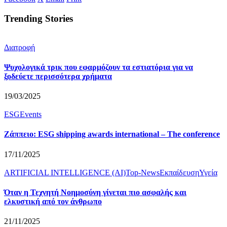
Trending Stories
Διατροφή
Ψυχολογικά τρικ που εφαρμόζουν τα εστιατόρια για να
ξοδεύετε περισσότερα χρήματα
19/03/2025
ESG
Events
Ζάππειο: ESG shipping awards international – The conference
17/11/2025
ARTIFICIAL INTELLIGENCE (AI)
Top-News
Εκπαίδευση
Υγεία
Όταν η Τεχνητή Νοημοσύνη γίνεται πιο ασφαλής και
ελκυστική από τον άνθρωπο
21/11/2025