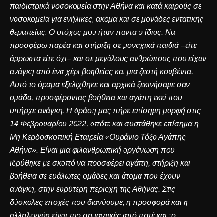
παιδιατρικά νοσοκομεία στην Αθήνα και κατά καιρούς σε
νοσοκομεία για ενήλικες, ακόμα και σε μονάδες εντατικής
θεραπείας. Ο στόχος μου ήταν πάντα ο ίδιος: Να
προσφέρω παρέα και στήριξη σε μοναχικά παιδιά –είτε
άρρωστα είτε όχι– και σε μεγάλους ανθρώπους που είχαν
ανάγκη από ένα χέρι βοηθείας και μια ζεστή κουβέντα.
Αυτό το όραμα εξελίχθηκε και αρχικά ξεκινήσαμε σαν
ομάδα, προσφέροντας βοήθεια και αγάπη εκεί που
υπήρχε ανάγκη. Η δράση μας πήρε επίσημη μορφή στις
14 Φεβρουαρίου 2022, οπότε και συστάθηκε επίσημα η
Μη Κερδοσκοπική Εταιρεία «
Ουράνιο Τόξο Αγάπης
Αθήνα
». Είναι μια φιλανθρωπική οργάνωση που
ιδρύθηκε με σκοπό να προσφέρει αγάπη, στήριξη και
βοήθεια σε ευάλωτες ομάδες και άτομα που έχουν
ανάγκη, στην ευρύτερη περιοχή της Αθήνας. Στις
δύσκολες εποχές που διανύουμε, η προσφορά και η
αλληλεγγύη είναι πιο σημαντικές από ποτέ και το