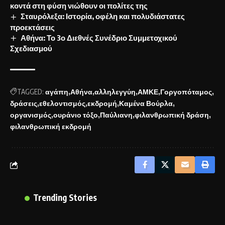
κοντά στη φύση νιώθουν οι πολίτες της
Σταυρόλεξα: Ιστορία, οφέλη και πολυδιάστατες
προεκτάσεις
Αθήνα: Το 3ο Διεθνές Συνέδριο Συμμετοχικού
Σχεδιασμού
TAGGED:
αγάπη
Αθήνα
αλληλεγγύη
ΑΜΚΕ
Γοργοπόταμος
δράσεις
εθελοντισμός
εκδρομή
Καμένα Βούρλα
οργανισμός
ουράνιο τόξο
Παύλιανη
φιλανθρωπική δράση
φιλανθρωπική εκδρομή
Trending Stories