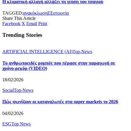
Η κλιματική αλλαγή αλλάζει τη γεύση του τσαγιού
TAGGED:
ανακύκλωση
ΕΕ
στοιχεία
Share This Article
Facebook
X
Email
Print
Trending Stories
ARTIFICIAL INTELLIGENCE (AI)
Top-News
Το ανθρωποειδές ρομπότ που πέρασε στην παραγωγή σε
χρόνο-ρεκόρ (VIDEO)
18/02/2026
Social
Top-News
Πώς ψωνίζουν οι καταναλωτές στα super markets το 2026
04/02/2026
ESG
Top News