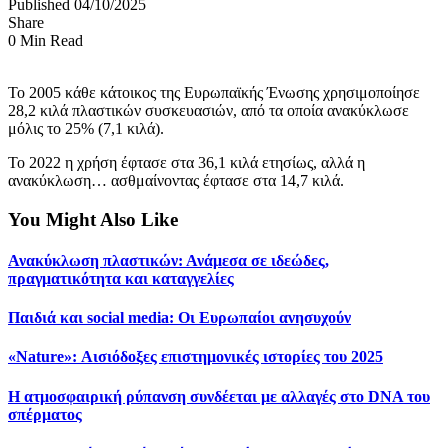
Published 04/10/2025
Share
0 Min Read
Το 2005 κάθε κάτοικος της Ευρωπαϊκής Ένωσης χρησιμοποίησε
28,2 κιλά πλαστικών συσκευασιών, από τα οποία ανακύκλωσε
μόλις το 25% (7,1 κιλά).
Το 2022 η χρήση έφτασε στα 36,1 κιλά ετησίως, αλλά η
ανακύκλωση… ασθμαίνοντας έφτασε στα 14,7 κιλά.
You Might Also Like
Ανακύκλωση πλαστικών: Ανάμεσα σε ιδεώδες,
πραγματικότητα και καταγγελίες
Παιδιά και social media: Οι Ευρωπαίοι ανησυχούν
«Nature»: Αισιόδοξες επιστημονικές ιστορίες του 2025
Η ατμοσφαιρική ρύπανση συνδέεται με αλλαγές στο DNA του
σπέρματος