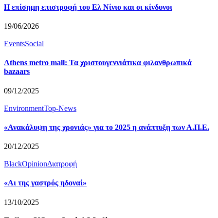
Η επίσημη επιστροφή του Ελ Νίνιο και οι κίνδυνοι
19/06/2026
Events
Social
Athens metro mall: Τα χριστουγεννιάτικα φιλανθρωπικά
bazaars
09/12/2025
Environment
Top-News
«Ανακάλυψη της χρονιάς» για το 2025 η ανάπτυξη των Α.Π.Ε.
20/12/2025
BlackOpinion
Διατροφή
«Αι της γαστρός ηδοναί»
13/10/2025