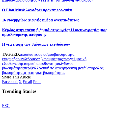
Διαθέσιμος ο οδηγός «Τεχνητή νοημοσύνη για όλους»
Ο Elon Musk λανσάρει προκάτ eco-σπίτι
16 Νοεμβρίου: Διεθνής ημέρα ανεκτικότητας
Κέρδος στην τσέπη ή ζημιά στην υγεία; Η ακτινογραφία μιας
αμφιλεγόμενης απόφασης
Η νέα εποχή των βιώσιμων επενδύσεων
TAGGED:
αλυσίδα εφοδιασμού
βιωσιμότητα
επιχειρήσεων
δεδομένα βιωσιμότητας
επαγγελματική
εξουθένωση
εταιρική υπευθυνότητα
κίνδυνοι
βιωσιμότητας
περιβαλλοντική πολιτική
πράσινη μετάβαση
ρόλος
βιωσιμότητας
στρατηγική βιωσιμότητας
Share This Article
Facebook
X
Email
Print
Trending Stories
ESG