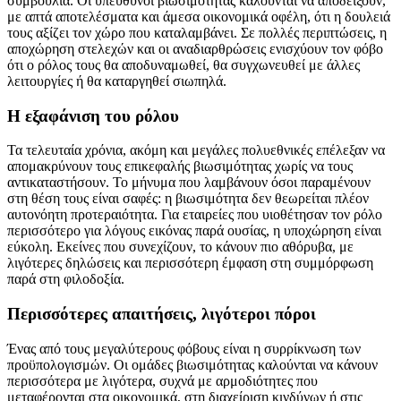
συμβούλια. Οι υπεύθυνοι βιωσιμότητας καλούνται να αποδείξουν,
με απτά αποτελέσματα και άμεσα οικονομικά οφέλη, ότι η δουλειά
τους αξίζει τον χώρο που καταλαμβάνει. Σε πολλές περιπτώσεις, η
αποχώρηση στελεχών και οι αναδιαρθρώσεις ενισχύουν τον φόβο
ότι ο ρόλος τους θα αποδυναμωθεί, θα συγχωνευθεί με άλλες
λειτουργίες ή θα καταργηθεί σιωπηλά.
Η εξαφάνιση του ρόλου
Τα τελευταία χρόνια, ακόμη και μεγάλες πολυεθνικές επέλεξαν να
απομακρύνουν τους επικεφαλής βιωσιμότητας χωρίς να τους
αντικαταστήσουν. Το μήνυμα που λαμβάνουν όσοι παραμένουν
στη θέση τους είναι σαφές: η βιωσιμότητα δεν θεωρείται πλέον
αυτονόητη προτεραιότητα. Για εταιρείες που υιοθέτησαν τον ρόλο
περισσότερο για λόγους εικόνας παρά ουσίας, η υποχώρηση είναι
εύκολη. Εκείνες που συνεχίζουν, το κάνουν πιο αθόρυβα, με
λιγότερες δηλώσεις και περισσότερη έμφαση στη συμμόρφωση
παρά στη φιλοδοξία.
Περισσότερες απαιτήσεις, λιγότεροι πόροι
Ένας από τους μεγαλύτερους φόβους είναι η συρρίκνωση των
προϋπολογισμών. Οι ομάδες βιωσιμότητας καλούνται να κάνουν
περισσότερα με λιγότερα, συχνά με αρμοδιότητες που
μεταφέρονται στα οικονομικά, στη διαχείριση κινδύνων ή στις