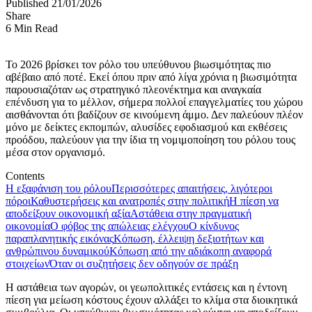
Published 21/01/2026
Share
6 Min Read
Το 2026 βρίσκει τον ρόλο του υπεύθυνου βιωσιμότητας πιο
αβέβαιο από ποτέ. Εκεί όπου πριν από λίγα χρόνια η βιωσιμότητα
παρουσιαζόταν ως στρατηγικό πλεονέκτημα και αναγκαία
επένδυση για το μέλλον, σήμερα πολλοί επαγγελματίες του χώρου
αισθάνονται ότι βαδίζουν σε κινούμενη άμμο. Δεν παλεύουν πλέον
μόνο με δείκτες εκπομπών, αλυσίδες εφοδιασμού και εκθέσεις
προόδου, παλεύουν για την ίδια τη νομιμοποίηση του ρόλου τους
μέσα στον οργανισμό.
Contents
Η εξαφάνιση του ρόλου
Περισσότερες απαιτήσεις, λιγότεροι
πόροι
Καθυστερήσεις και ανατροπές στην πολιτική
Η πίεση να
αποδείξουν οικονομική αξία
Αστάθεια στην πραγματική
οικονομία
Ο φόβος της απώλειας ελέγχου
Ο κίνδυνος
παραπλανητικής εικόνας
Κόπωση, έλλειψη δεξιοτήτων και
ανθρώπινου δυναμικού
Κόπωση από την αδιάκοπη αναφορά
στοιχείων
Όταν οι συζητήσεις δεν οδηγούν σε πράξη
Η αστάθεια των αγορών, οι γεωπολιτικές εντάσεις και η έντονη
πίεση για μείωση κόστους έχουν αλλάξει το κλίμα στα διοικητικά