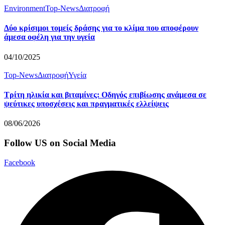
Environment
Top-News
Διατροφή
Δύο κρίσιμοι τομείς δράσης για το κλίμα που αποφέρουν
άμεσα οφέλη για την υγεία
04/10/2025
Top-News
Διατροφή
Υγεία
Τρίτη ηλικία και βιταμίνες: Οδηγός επιβίωσης ανάμεσα σε
ψεύτικες υποσχέσεις και πραγματικές ελλείψεις
08/06/2026
Follow US on Social Media
Facebook