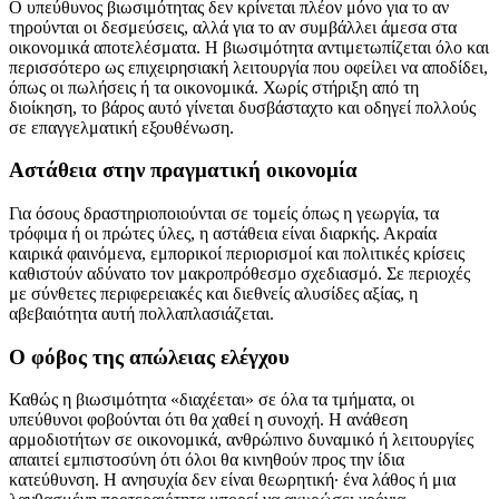
Ο υπεύθυνος βιωσιμότητας δεν κρίνεται πλέον μόνο για το αν
τηρούνται οι δεσμεύσεις, αλλά για το αν συμβάλλει άμεσα στα
οικονομικά αποτελέσματα. Η βιωσιμότητα αντιμετωπίζεται όλο και
περισσότερο ως επιχειρησιακή λειτουργία που οφείλει να αποδίδει,
όπως οι πωλήσεις ή τα οικονομικά. Χωρίς στήριξη από τη
διοίκηση, το βάρος αυτό γίνεται δυσβάσταχτο και οδηγεί πολλούς
σε επαγγελματική εξουθένωση.
Αστάθεια στην πραγματική οικονομία
Για όσους δραστηριοποιούνται σε τομείς όπως η γεωργία, τα
τρόφιμα ή οι πρώτες ύλες, η αστάθεια είναι διαρκής. Ακραία
καιρικά φαινόμενα, εμπορικοί περιορισμοί και πολιτικές κρίσεις
καθιστούν αδύνατο τον μακροπρόθεσμο σχεδιασμό. Σε περιοχές
με σύνθετες περιφερειακές και διεθνείς αλυσίδες αξίας, η
αβεβαιότητα αυτή πολλαπλασιάζεται.
Ο φόβος της απώλειας ελέγχου
Καθώς η βιωσιμότητα «διαχέεται» σε όλα τα τμήματα, οι
υπεύθυνοι φοβούνται ότι θα χαθεί η συνοχή. Η ανάθεση
αρμοδιοτήτων σε οικονομικά, ανθρώπινο δυναμικό ή λειτουργίες
απαιτεί εμπιστοσύνη ότι όλοι θα κινηθούν προς την ίδια
κατεύθυνση. Η ανησυχία δεν είναι θεωρητική· ένα λάθος ή μια