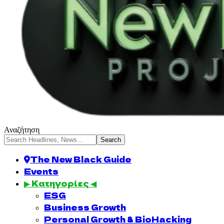
Αναζήτηση
The New Black Guide
Events
▶ Κατηγορίες ◀
ESG
Business Growth
Personal Growth & BioHacking