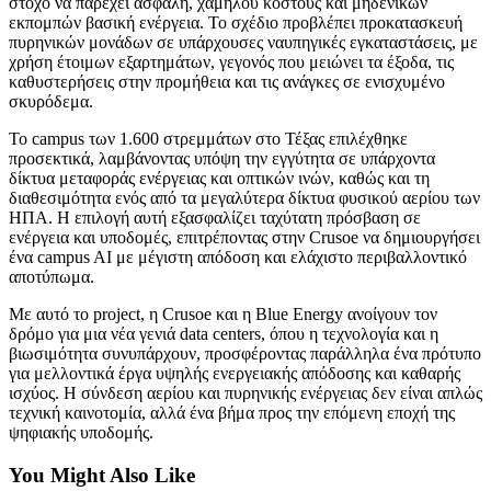
στόχο να παρέχει ασφαλή, χαμηλού κόστους και μηδενικών
εκπομπών βασική ενέργεια. Το σχέδιο προβλέπει προκατασκευή
πυρηνικών μονάδων σε υπάρχουσες ναυπηγικές εγκαταστάσεις, με
χρήση έτοιμων εξαρτημάτων, γεγονός που μειώνει τα έξοδα, τις
καθυστερήσεις στην προμήθεια και τις ανάγκες σε ενισχυμένο
σκυρόδεμα.
Το campus των 1.600 στρεμμάτων στο Τέξας επιλέχθηκε
προσεκτικά, λαμβάνοντας υπόψη την εγγύτητα σε υπάρχοντα
δίκτυα μεταφοράς ενέργειας και οπτικών ινών, καθώς και τη
διαθεσιμότητα ενός από τα μεγαλύτερα δίκτυα φυσικού αερίου των
ΗΠΑ. Η επιλογή αυτή εξασφαλίζει ταχύτατη πρόσβαση σε
ενέργεια και υποδομές, επιτρέποντας στην Crusoe να δημιουργήσει
ένα campus AI με μέγιστη απόδοση και ελάχιστο περιβαλλοντικό
αποτύπωμα.
Με αυτό το project, η Crusoe και η Blue Energy ανοίγουν τον
δρόμο για μια νέα γενιά data centers, όπου η τεχνολογία και η
βιωσιμότητα συνυπάρχουν, προσφέροντας παράλληλα ένα πρότυπο
για μελλοντικά έργα υψηλής ενεργειακής απόδοσης και καθαρής
ισχύος. Η σύνδεση αερίου και πυρηνικής ενέργειας δεν είναι απλώς
τεχνική καινοτομία, αλλά ένα βήμα προς την επόμενη εποχή της
ψηφιακής υποδομής.
You Might Also Like