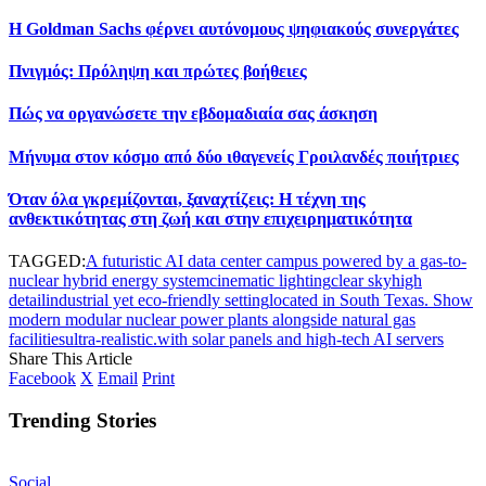
Η Goldman Sachs φέρνει αυτόνομους ψηφιακούς συνεργάτες
Πνιγμός: Πρόληψη και πρώτες βοήθειες
Πώς να οργανώσετε την εβδομαδιαία σας άσκηση
Μήνυμα στον κόσμο από δύο ιθαγενείς Γροιλανδές ποιήτριες
Όταν όλα γκρεμίζονται, ξαναχτίζεις: Η τέχνη της
ανθεκτικότητας στη ζωή και στην επιχειρηματικότητα
TAGGED:
A futuristic AI data center campus powered by a gas-to-
nuclear hybrid energy system
cinematic lighting
clear sky
high
detail
industrial yet eco-friendly setting
located in South Texas. Show
modern modular nuclear power plants alongside natural gas
facilities
ultra-realistic.
with solar panels and high-tech AI servers
Share This Article
Facebook
X
Email
Print
Trending Stories
Social