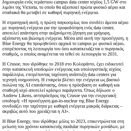
δημιουργία ενός τεράστιου campus data center ισχύος 1,5 GW στο
λιμάνι της Victoria, το οποίο θα αξιοποιεί πρώτα φυσικό αέριο και
σταδιακά θα μεταβεί σε καθαρή πυρηνική ενέργεια.
Η στρατηγική αυτή, η πρώτη παγκοσμίως που συνδέει άμεσα αέριο
με πυρηνική ενέργεια για την τροφοδότηση ενός data center,
αποτελεί απάντηση στην αυξανόμενη ζήτηση για γρήγορη,
αξιόπιστη και βιώσιμη ενέργεια. Μέσα από αυτή την προσέγγιση, η
Blue Energy θα προμηθεύσει αρχικά το campus με φυσικό αέριο,
επιτρέποντας τη λειτουργία του όσο κατασκευάζεται ο πυρηνικός
σταθμός, ο οποίος αναμένεται να τεθεί σε λειτουργία το 2031.
Η Crusoe, που ιδρύθηκε το 2018 στο Κολοράντο, έχει ειδικευτεί
στην κατασκευή υποδομών ενέργειας και υπολογιστικής ισχύος
παράλληλα, επιτρέποντας ταχύτατη ανάπτυξη data centers για
τεχνητή νοημοσύνη. Η εταιρεία βλέπει την ενέργεια ως βασικό
πυλώνα της AI επανάστασης, όπου η πρόσβαση σε καθαρή και
σταθερή ισχύ αποτελεί κρίσιμο παράγοντα. Όπως δήλωσε ο
Andrew Likens, αντιπρόεδρος της Crusoe για την ενεργειακή
υποδομή: «Η προσέγγιση gas-to-nuclear της Blue Energy
συνδυάζει την ταχύτητα με καθαρή ενέργεια μακράς διάρκειας –
ακριβώς αυτό που χρειάζεται η AI».
Η Blue Energy, που ιδρύθηκε μόλις το 2023, επικεντρώνεται στη
μείωση του χρόνου κατασκευής modular πυρηνικών μονάδων, με