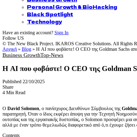
Personal Growth & BioHacking
Black Spotlight
Technology
Have an existing account?
Sign In
Follow US
© The New Black Project. IKAROS Creative Solutions. All Rights R
Αρχική
»
Blog
»
Η AI που φοβάστε! Ο CEO της Goldman Sachs απο
Business Growth
Top-News
Η AI που φοβάστε! Ο CEO της Goldman Sa
Published 22/10/2025
Share
4 Min Read
Ο
David Solomon
, ο πανίσχυρος Διευθύνων Σύμβουλος της
Goldma
παρατηρητή. Όταν ο ίδιος εκφέρει άποψη για την Τεχνητή Νοημοσύνη
ουτοπίας και της εργασιακής δυστοπίας, ο Solomon προσφέρει μια 
αλλά με έναν τρόπο θεμελιωδώς διαφορετικό από ό,τι έχουμε ζήσει
Contents