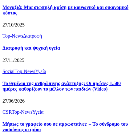
Μοναξιά: Μια σιωπηλή κρίση με κοινωνικό και οικονομικό
κόστος
27/10/2025
Top-News
Διατροφή
Διατροφή και ψυχική υγεία
27/11/2025
Social
Top-News
Υγεία
Το θεμέλιο της ανθρώπινης ανάπτυξης: Οι πρώτες 1.500
ημέρες καθορίζουν το μέλλον των παιδιών (Video)
27/06/2026
CSR
Top-News
Υγεία
Μήπως το γραφείο σου σε αρρωσταίνει; – Το σύνδρομο του
νοσούντος κτιρίου