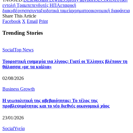
εντολή Τραμπ
επενδυτές ΗΠΑ
εταιρική
διακυβέρνηση
συνταξιοδοτικά ταμεία
χρηματοοικονομική διαφάνεια
Share This Article
Facebook
X
Email
Print
Trending Stories
Social
Top News
Τουριστική ευημερία για λίγους: Γιατί οι Έλληνες βλέπουν τη
θάλασσα «με τα κιάλια»
02/08/2026
Business Growth
Η γεωπολιτική της αβεβαιότητας: Το τέλος της
προβλεψιμότητας και το νέο διεθνές οικονομικό χάος
23/01/2026
Social
Υγεία