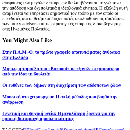
αποφάσεις των μεγάλων εταιρειών θα λαμβάνονται με γνώμονα
την απόδοση και όχι πολιτικά ή ιδεολογικά κίνητρα. Η εξέλιξη αυτή
αναμένεται να επηρεάσει σημαντικά τον τρόπο με τον οποίο οι
επενδυτές και οι θεσμικοί διαχειριστές ακολουθούν τις συστάσεις
των proxy advisors και τις στρατηγικές εταιρικής διακυβέρνησης
στις Ηνωμένες Πολιτείες.
You Might Also Like
Στην Π.Α.Μ.-Θ. το πρώτο γραφείο αποτυπώματος άνθρακα
στην Ελλάδα
Μήπως η ταμπέλα του «Burnout» σε εξαντλεί περισσότερο
από την ίδια τη δουλειά;
Οι ευθύνες των δήμων στη διαχείριση των αδέσποτων ζώων
Μουσική στο χειρουργείο: Η απλή μέθοδος που βοηθά την
ανάρρωση
Γενετική και ψυχική υγεία: Η μεγαλύτερη έρευνα για την
οριακή διαταραχή προσωπικότητας
TAGGED:
DEI
esg
Glass Lewis
ISS
proxy advisors
SEC
εκτελεστική