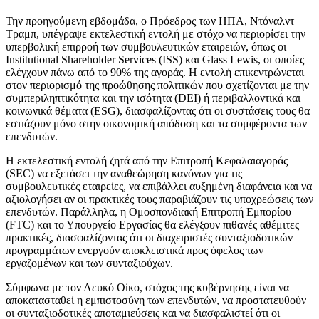
Την προηγούμενη εβδομάδα, ο Πρόεδρος των ΗΠΑ, Ντόναλντ
Τραμπ, υπέγραψε εκτελεστική εντολή με στόχο να περιορίσει την
υπερβολική επιρροή των συμβουλευτικών εταιρειών, όπως οι
Institutional Shareholder Services (ISS) και Glass Lewis, οι οποίες
ελέγχουν πάνω από το 90% της αγοράς. Η εντολή επικεντρώνεται
στον περιορισμό της προώθησης πολιτικών που σχετίζονται με την
συμπεριληπτικότητα και την ισότητα (DEI) ή περιβαλλοντικά και
κοινωνικά θέματα (ESG), διασφαλίζοντας ότι οι συστάσεις τους θα
εστιάζουν μόνο στην οικονομική απόδοση και τα συμφέροντα των
επενδυτών.
Η εκτελεστική εντολή ζητά από την Επιτροπή Κεφαλαιαγοράς
(SEC) να εξετάσει την αναθεώρηση κανόνων για τις
συμβουλευτικές εταιρείες, να επιβάλλει αυξημένη διαφάνεια και να
αξιολογήσει αν οι πρακτικές τους παραβιάζουν τις υποχρεώσεις των
επενδυτών. Παράλληλα, η Ομοσπονδιακή Επιτροπή Εμπορίου
(FTC) και το Υπουργείο Εργασίας θα ελέγξουν πιθανές αθέμιτες
πρακτικές, διασφαλίζοντας ότι οι διαχειριστές συνταξιοδοτικών
προγραμμάτων ενεργούν αποκλειστικά προς όφελος των
εργαζομένων και των συνταξιούχων.
Σύμφωνα με τον Λευκό Οίκο, στόχος της κυβέρνησης είναι να
αποκατασταθεί η εμπιστοσύνη των επενδυτών, να προστατευθούν
οι συνταξιοδοτικές αποταμιεύσεις και να διασφαλιστεί ότι οι