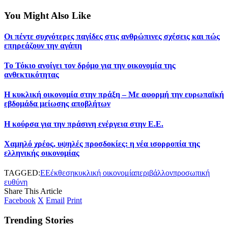
You Might Also Like
Οι πέντε συχνότερες παγίδες στις ανθρώπινες σχέσεις και πώς
επηρεάζουν την αγάπη
Το Τόκιο ανοίγει τον δρόμο για την οικονομία της
ανθεκτικότητας
Η κυκλική οικονομία στην πράξη – Με αφορμή την ευρωπαϊκή
εβδομάδα μείωσης αποβλήτων
H κούρσα για την πράσινη ενέργεια στην Ε.Ε.
Χαμηλό χρέος, υψηλές προσδοκίες: η νέα ισορροπία της
ελληνικής οικονομίας
TAGGED:
ΕΕ
έκθεση
κυκλική οικονομία
περιβάλλον
προσωπική
ευθύνη
Share This Article
Facebook
X
Email
Print
Trending Stories