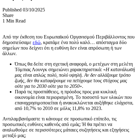
Published 03/10/2025
Share
1 Min Read
Από την έκθεση του Ευρωπαϊκού Οργανισμού Περιβάλλοντος που
δημοσιεύσαμε
εδώ
, κρατάμε ένα πολύ καλό… απόσταγμα δύο
σημείων που δείχνει ότι η ευθύνη δεν είναι απρόσωπη ή των
άλλων.
Όπως θα δείτε στη σχετική αναφορά, ο μετέχων στη μελέτη
Τόμπιας Λουνγκ σημειώνει χαρακτηριστικά: «
Η κατανάλωσή
μας είναι απλώς πολύ, πολύ υψηλή. Αν δεν αλλάξουμε τρόπο
ζωής, δεν θα καταφέρουμε να πετύχουμε τους στόχους μας
ούτε για το 2030 ούτε για το 2050
».
Παρά τις προσπάθειες, η πρόοδος προς μια κυκλική
οικονομία είναι περιορισμένη. Το ποσοστό των υλικών που
επαναχρησιμοποιείται ή ανακυκλώνεται αυξήθηκε ελάχιστα,
από 10,7% το 2010 σε μόλις 11,8% το 2023.
Αντιλαμβανόμαστε τι κάνουμε σε προσωπικό επίπεδο, τις
προσωπικές ευθύνες καθενός από εμάς; Ή θα πρέπει να
αναλωθούμε σε περισσότερες μάταιες συζητήσεις και εξηγήσεις
μεταξύ μας;