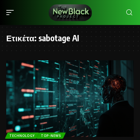
Ετικέτα:
sabotage AI
TECHNOLOGY
TOP-NEWS