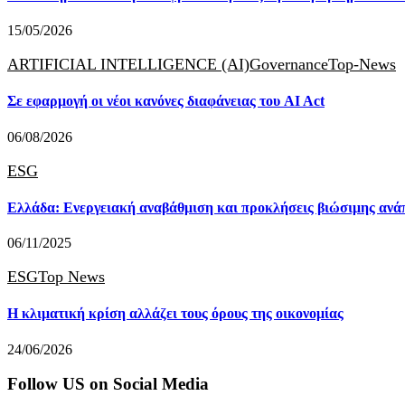
15/05/2026
ARTIFICIAL INTELLIGENCE (AI)
Governance
Top-News
Σε εφαρμογή οι νέοι κανόνες διαφάνειας του AI Act
06/08/2026
ESG
Ελλάδα: Ενεργειακή αναβάθμιση και προκλήσεις βιώσιμης ανά
06/11/2025
ESG
Top News
Η κλιματική κρίση αλλάζει τους όρους της οικονομίας
24/06/2026
Follow US on Social Media