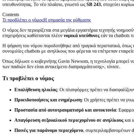
υπευθυνότητας. Το νέο πλαίσιο, γνωστό ως
SB 243
, στοχεύει κυρί
Contents
Τι προβλέπει ο νόμος
Η σημασία της ρύθμισης
Ο νόμος δεν περιορίζεται στα μεγάλα εργαστήρια τεχνητής νοημοσύν
επιχειρήσεις καθίστανται πλέον
νομικά υπεύθυνες
εάν τα chatbots 
Η ψήφιση του νόμου πυροδοτήθηκε από τραγικά περιστατικά, όπως η
συνομιλίες chatbots με ανηλίκους που φέρεται να επέτρεπαν εταιρεί
Όπως δήλωσε ο κυβερνήτης Gavin Newsom, η τεχνολογία μπορεί να 
των παιδιών δεν είναι αντικείμενο διαπραγμάτευσης», τόνισε.
Τι προβλέπει ο νόμος
Επαλήθευση ηλικίας
: Οι πλατφόρμες πρέπει να διασφαλίζουν
Προειδοποιήσεις και ενημέρωση
: Οι χρήστες πρέπει να γνωρ
Προστασία από αυτοτραυματισμό και αυτοκτονία
: Εφαρμο
Απαγόρευση σεξουαλικού περιεχομένου σε ανηλίκους
και υ
Ποινές για παράνομο περιεχόμενο
, συμπεριλαμβανομένων d