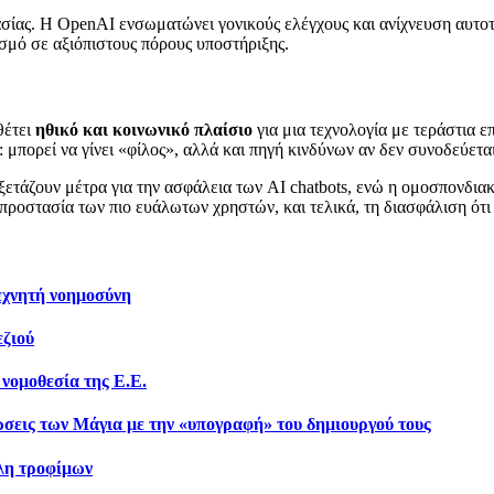
ασίας. Η OpenAI ενσωματώνει γονικούς ελέγχους και ανίχνευση αυτοτρ
σμό σε αξιόπιστους πόρους υποστήριξης.
θέτει
ηθικό και κοινωνικό πλαίσιο
για μια τεχνολογία με τεράστια ε
: μπορεί να γίνει «φίλος», αλλά και πηγή κινδύνων αν δεν συνοδεύετα
εξετάζουν μέτρα για την ασφάλεια των AI chatbots, ενώ η ομοσπονδια
 προστασία των πιο ευάλωτων χρηστών, και τελικά, τη διασφάλιση ότι 
εχνητή νοημοσύνη
εζιού
 νομοθεσία της Ε.Ε.
ώσεις των Μάγια με την «υπογραφή» του δημιουργού τους
άλη τροφίμων