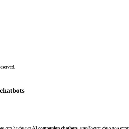
eserved.
chatbots
ρια στα λεγόμενα
AI companion chatbots
, ψηφίζοντας νόμο που απαι