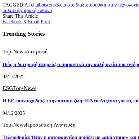
TAGGED:
AI chatbots
ασφάλεια στο διαδίκτυο
ηθική στην τεχνολογί
πολιτική
ψηφιακή ευθύνη
Share This Article
Facebook
X
Email
Print
Trending Stories
Top-News
Διατροφή
Πώς η διατροφή επηρεάζει σημαντικά την καλή υγεία του εντέρ
02/11/2025
ESG
Top-News
Η ΕΕ επανασχεδιάζει την αστική ζωή: Η Νέα Ατζέντα για τις πό
04/12/2025
Top-News
Προσωπική Ανάπτυξη
Τελειοθηρία: Όταν η αυτοφροντίδα μοιάζει με «αμάρτημα» και 