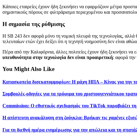
Κάποιες εταιρείες έχουν ήδη ξεκινήσει να εφαρμόζουν μέτρα προστ
σημαντικούς πόρους σε φιλτράρισμα περιεχομένου και προσανατολι
Η σημασία της ρύθμισης
Η SB 243 δεν αφορά μόνο τη νομική πλευρά της τεχνολογίας, αλλά 
τελευταίων ετών έχει δείξει ότι η τεχνητή νοημοσύνη δεν είναι αθώα
Πέρα από την Καλιφόρνια, άλλες πολιτείες έχουν ήδη ξεκινήσει να 
υπευθυνότητα στην τεχνολογία δεν είναι προαιρετική
: αφορά την
You Might Also Like
Κατασκοπεία δισεκατομμυρίων: Η μάχη ΗΠΑ – Κίνας για την τ
Συμβουλές-οδηγίες για τα τρόφιμα του χριστουγεννιάτικου τραπ
Commission: Ο εθιστικός σχεδιασμός του TikTok παραβιάζει τη
Η απίστευτη ανακάλυψη στη ζούγκλα: Βρήκαν τις χαμένες εξισ
Για τη διεθνή ημέρα ενημέρωσης για την απώλεια και τη σπατ