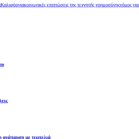
α
Καλιφόρνια
κοινωνικές επιπτώσεις της τεχνητής νοημοσύνης
νόμος για
ου
λεις
η ανάπαυση με τεμπελιά