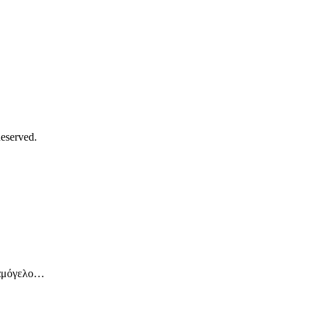
eserved.
χαμόγελο…