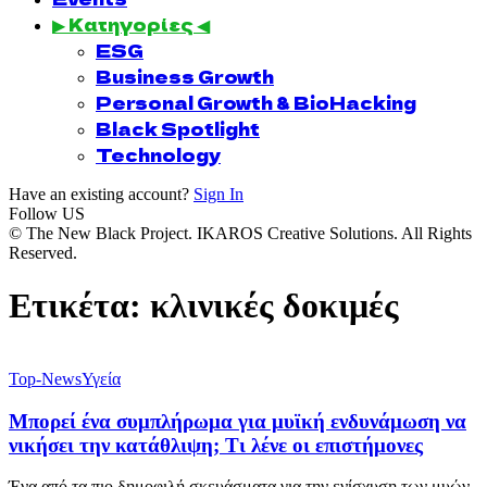
▶ Κατηγορίες ◀
ESG
Business Growth
Personal Growth & BioHacking
Black Spotlight
Technology
Have an existing account?
Sign In
Follow US
© The New Black Project. IKAROS Creative Solutions. All Rights
Reserved.
Ετικέτα:
κλινικές δοκιμές
Top-News
Υγεία
Μπορεί ένα συμπλήρωμα για μυϊκή ενδυνάμωση να
νικήσει την κατάθλιψη; Τι λένε οι επιστήμονες
Ένα από τα πιο δημοφιλή σκευάσματα για την ενίσχυση των μυών