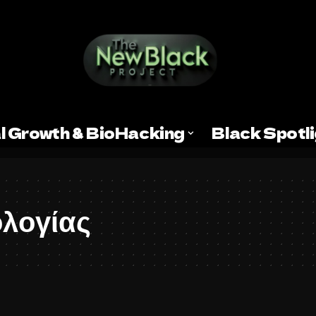
l Growth & BioHacking
Black Spotl
ολογίας