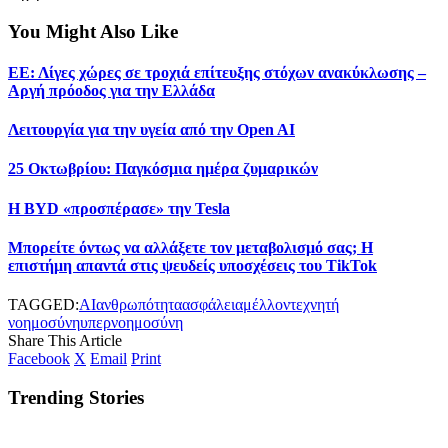
You Might Also Like
ΕΕ: Λίγες χώρες σε τροχιά επίτευξης στόχων ανακύκλωσης –
Αργή πρόοδος για την Ελλάδα
Λειτουργία για την υγεία από την Open AI
25 Οκτωβρίου: Παγκόσμια ημέρα ζυμαρικών
Η BYD «προσπέρασε» την Tesla
Μπορείτε όντως να αλλάξετε τον μεταβολισμό σας; Η
επιστήμη απαντά στις ψευδείς υποσχέσεις του TikTok
TAGGED:
AI
ανθρωπότητα
ασφάλεια
μέλλον
τεχνητή
νοημοσύνη
υπερνοημοσύνη
Share This Article
Facebook
X
Email
Print
Trending Stories