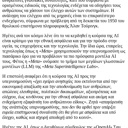
ανθρώπινες γνωσιακές δυνατότητες, κάτι που σύμφωνα με
ορισμένους ειδικούς της τεχνολογίας ενδέχεται να οδηγήσει τους
ανθρώπους να χάσουν τον έλεγχο αυτών των συστημάτων. Η
ανάληψη του ελέγχου από τις μηχανές είναι το επικρατέστερο
ενδεχόμενο, σύμφωνα με πρόβλεψη από τη δεκαετία του 1950 του
θρυλικού επιστήμονα πληροφορικής Άλαν Τούρινγκ.
Ηγέτες ανά τον κόσμο λένε ότι το να κερδηθεί η κούρσα της AI
είναι κρίσιμο για την εθνική ασφάλεια και για την πρόοδο στην
υγεία, τις επιχειρήσεις και την τεχνολογία. Την ίδια ώρα, εταιρείες
τεχνολογίας όπως η «
Meta
» χρησιμοποιούν την υπερνοημοσύνη ως
πιασάρικο όρο για να προβάλουν τα πιο πρόσφατα μοντέλα AI
τους. Φέτος η «
Meta
» ονόμασε το τμήμα των μεγάλων γλωσσικών
μοντέλων (LLM) της «
Meta Superintelligence Labs
».
Η επιστολή αναφέρει ότι η κούρσα της AI προς την
υπερνοημοσύνη «
έχει εγείρει ανησυχίες που εκτείνονται από την
οικονομική απαξίωση και την αποδυνάμωση των ανθρώπων,
απώλειες ελευθερίας, πολιτικών δικαιωμάτων, αξιοπρέπειας και
ελέγχου, έως κινδύνους για την εθνική ασφάλεια και ακόμη και
ενδεχόμενη εξαφάνιση του ανθρώπινου είδους
». Ζητά «
απαγόρευση
της ανάπτυξης υπερνοημοσύνης, που δεν θα αρθεί πριν υπάρξει
ευρεία επιστημονική συναίνεση ότι θα γίνει με ασφάλεια και υπό
έλεγχο, καθώς και ισχυρή αποδοχή από το κοινό
».
Ηγέτες της AI, όπως ο διευθύνων σύμβουλος της «
OpenAI
» Σαμ