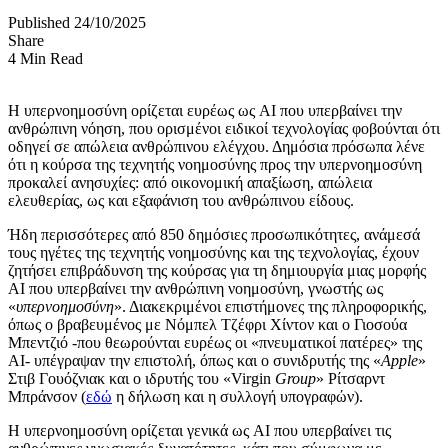
Published 24/10/2025
Share
4 Min Read
Η υπερνοημοσύνη ορίζεται ευρέως ως AI που υπερβαίνει την
ανθρώπινη νόηση, που ορισμένοι ειδικοί τεχνολογίας φοβούνται ότι
οδηγεί σε απώλεια ανθρώπινου ελέγχου. Δημόσια πρόσωπα λένε
ότι η κούρσα της τεχνητής νοημοσύνης προς την υπερνοημοσύνη
προκαλεί ανησυχίες: από οικονομική απαξίωση, απώλεια
ελευθερίας, ως και εξαφάνιση του ανθρώπινου είδους.
Ήδη περισσότερες από 850 δημόσιες προσωπικότητες, ανάμεσά
τους ηγέτες της τεχνητής νοημοσύνης και της τεχνολογίας, έχουν
ζητήσει επιβράδυνση της κούρσας για τη δημιουργία μιας μορφής
AI που υπερβαίνει την ανθρώπινη νοημοσύνη, γνωστής ως
«
υπερνοημοσύνη
». Διακεκριμένοι επιστήμονες της πληροφορικής,
όπως ο βραβευμένος με Νόμπελ Τζέφρι Χίντον και ο Γιοσούα
Μπεντζιό -που θεωρούνται ευρέως οι «πνευματικοί πατέρες» της
AI- υπέγραψαν την επιστολή, όπως και ο συνιδρυτής της «
Apple
»
Στιβ Γουόζνιακ και ο ιδρυτής του «Virgin
Group
» Ρίτσαρντ
Μπράνσον (
εδώ
η δήλωση και η συλλογή υπογραφών).
Η υπερνοημοσύνη ορίζεται γενικά ως AI που υπερβαίνει τις