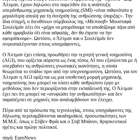
Άλτμαν, έχουν δηλώσει στο παρελθόν ότι η ανάπτυξη
υπεράνθρωπης μηχανικής νοημοσύνης (SMI) «
είναι πιθανότατα η
μεγαλύτερη απειλή για τη συνέχιση της ανθρώπινης ύπαρξης
». Την
ίδια στιγμή, ο διευθύνων σύμβουλος της «
Microsoft
» Μουσταφά
Σουλεϊμάν λέει ότι «
μέχρι να μπορέσουμε να αποδείξουμε πέρα από
κάθε αμφιβολία ότι είναι ασφαλής, δεν θα έπρεπε να την
εφευρίσκουμε
». Ωστόσο, ο Άλτμαν και ο Σουλεϊμάν δεν
συγκαταλέγονταν στους υπογράφοντες.
Ο Άλτμαν έχει επίσης προωθήσει την τεχνητή γενική νοημοσύνη
(AGI), που ορίζεται αόριστα ως ένας τύπος AI που εξισώνεται με ή
υπερβαίνει τις ανθρώπινες γνωσιακές ικανότητες, η οποία
θεωρείται το στάδιο πριν από την υπερνοημοσύνη. Ωστόσο, για τον
Άλτμαν η AGI ορίζεται ως μια υποθετική μορφή μηχανικής
νοημοσύνης που μπορεί να λύσει κάθε ανθρώπινο έργο με
μεθόδους που δεν περιορίζονται στην εκπαίδευσή της. Ο Άλτμαν
έχει πει ότι μπορεί να «
ανυψώσει την ανθρωπότητα
» και δεν
παραπέμπει σε μηχανές που αναλαμβάνουν τον έλεγχο.
Πέρα από τα πρόσωπα της τεχνολογίας, στους υπογράφοντες της
δήλωσης περιλαμβάνονται ακαδημαϊκοί, προσωπικότητες των
Μ.Μ.Ε. όπως ο Στίβεν Φράι και ο Στιβ Μπάνον, θρησκευτικοί
ηγέτες και πρώην πολιτικοί.
πηγή: EuroNews