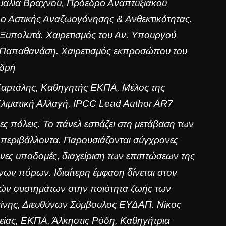
 Αμαλία Βραχνού, Πρόεδρο Αναπτυξιακού
ο Αστικής Αναζωογόνησης & Ανθεκτικότητας.
 Ξυπολυτά. Χαιρετισμός του Αν. Υπουργού
υ Παπαθανάση. Xαιρετισμός εκπροσώπου του
νδρή
Καρτάλης, Καθηγητής ΕΚΠΑ, Μέλος της
Κλιματική Αλλαγή, IPCC Lead Author AR7
ες πόλεις. Το πάνελ εστιάζει στη μετάβαση των
ά περιβάλλοντα. Παρουσιάζονται σύγχρονες
νες υποδομές, διαχείριση των επιπτώσεων της
νων πόρων. Ιδιαίτερη έμφαση δίνεται στον
κών συστημάτων στην ποιότητα ζωής των
χίνης, Διευθύνων Σύμβουλος ΕΥΔΑΠ. Νίκος
είας, ΕΚΠΑ. Άλκηστις Ρόδη, Καθηγήτρια