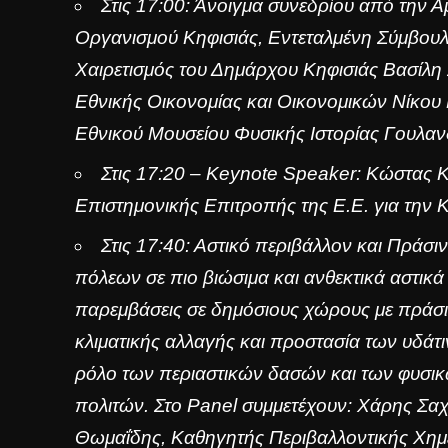
Στις 17:00: Άνοιγμα συνεδρίου από την
Οργανισμού Κηφισιάς, Εντεταλμένη Σύμβουλ
Χαιρετισμός του Δημάρχου Κηφισιάς Βασίλη
Εθνικής Οικονομίας και Οικονομικών Νίκο
Εθνικού Μουσείου Φυσικής Ιστορίας Γουλα
Στις 17:20 – Keynote Speaker: Kώστας 
Επιστημονικής Επιτροπής της Ε.Ε. για την 
Στις 17:40: Αστικό περιβάλλον και Πράσιν
πόλεων σε πιο βιώσιμα και ανθεκτικά αστικ
παρεμβάσεις σε δημόσιους χώρους με πράσι
κλιματικής αλλαγής και προστασία των υδάτι
ρόλο των περιαστικών δασών και των φυσι
πολιτών. Στο Panel συμμετέχουν: Χάρης Σα
Θωμαΐδης, Καθηγητής Περιβαλλοντικής Χημ