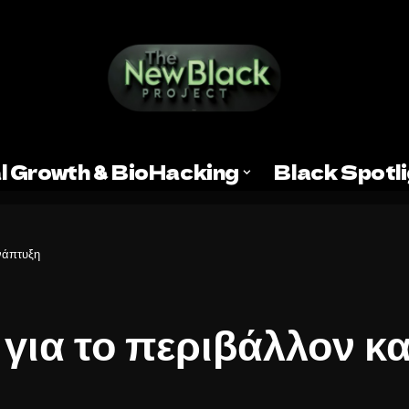
l Growth & BioHacking
Black Spotl
ανάπτυξη
 για το περιβάλλον κα