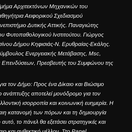
Τμήμα Αρχιτεκτόνων Μηχανικών του
αθηγήτρια Αειφορικού Σχεδιασμού
πιστήμιο Δυτικής Αττικής. Παναγιώτης
ου Φυτοπαθολογικού Ινστιτούτου. Γιώργος
ίνου Δήμου Κηφισιάς-Ν. Ερυθραίας-Εκάλης.
 Σύμβουλος Ενεργειακής Μετάβασης, Msc,
ν Επενδύσεων, Πρεσβευτής του Συμφώνου της
ια τον Δήμο: Προς ένα Δίκαιο και Βιώσιμο
 ανάπτυξης αποτελεί μονόδρομο για τον
λοντική ισορροπία και κοινωνική ευημερία. Η
καιη κατανομή των πόρων και τη δημιουργία
ο αυτό, το πάνελ θα εξετάσει στρατηγικές και
ιο και ανθεκτικό μέλλον. Στο Panel