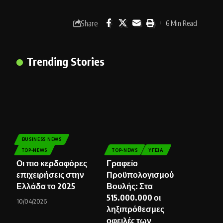
Share
6 Min Read
Trending Stories
BUSINESS NEWS
TOP-NEWS
TOP-NEWS
ΥΓΕΊΑ
Οι πιο κερδοφόρες
Γραφείο
επιχειρήσεις στην
Προϋπολογισμού
Ελλάδα το 2025
Βουλής: Στα
515.000.000 οι
10/04/2026
ληξιπρόθεσμες
οφειλές των