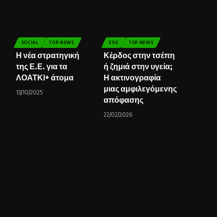
SOCIAL
TOP-NEWS
ESG
TOP NEWS
Η νέα στρατηγική
Κέρδος στην τσέπη
της Ε.Ε. για τα
ή ζημιά στην υγεία;
ΛΟΑΤΚΙ+ άτομα
Η ακτινογραφία
μιας αμφιλεγόμενης
13/10/2025
απόφασης
22/02/2026