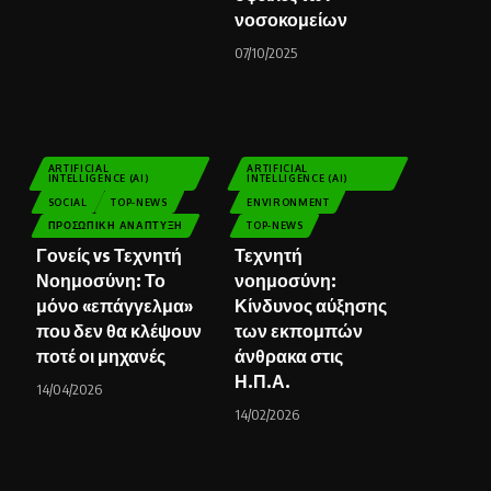
νοσοκομείων
07/10/2025
ARTIFICIAL
ARTIFICIAL
INTELLIGENCE (AI)
INTELLIGENCE (AI)
SOCIAL
TOP-NEWS
ENVIRONMENT
ΠΡΟΣΩΠΙΚΉ ΑΝΆΠΤΥΞΗ
TOP-NEWS
Γονείς vs Τεχνητή
Τεχνητή
Νοημοσύνη: Το
νοημοσύνη:
μόνο «επάγγελμα»
Κίνδυνος αύξησης
που δεν θα κλέψουν
των εκπομπών
ποτέ οι μηχανές
άνθρακα στις
Η.Π.Α.
14/04/2026
14/02/2026