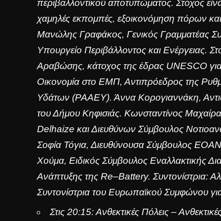
περιβαλλοντικού αποτυπώματος. Στόχος είναι
χαμηλές εκπομπές, εξοικονόμηση πόρων και
Μανώλης Γραφάκος, Γενικός Γραμματέας Συ
Υπουργείο Περιβάλλοντος και Ενέργειας. Στ
Αραβώσης, κάτοχος της έδρας UNESCO για 
Οικονομία στο ΕΜΠ, Αντιπρόεδρος της Ρυθμ
Υδάτων (PAAEY). Άννα Κορογιαννάκη, Αντ
του Δήμου Κηφισιάς. Κωνσταντίνος Μαχαίρας
Delhaize και Διευθύνων Σύμβουλος Νοτιοαν
Σοφία Τόγια, Διευθύνουσα Σύμβουλος ΕΟΑΝ
Χούμα, Ειδικός Σύμβουλος Εναλλακτικής Δι
Ανάπτυξης της Re–Battery. Συντονίστρια: 
Συντονίστρια του Ευρωπαϊκού Συμφώνου για
Στις 20:15: Ανθεκτικές Πόλεις – Ανθεκτικ