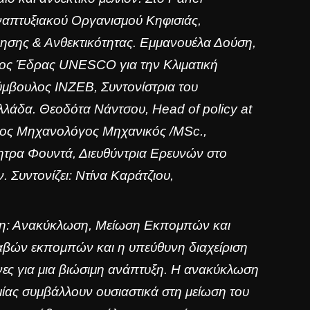
ναπτυξιακού Οργανισμού Κηφισιάς,
ησης & Ανθεκτικότητας. Εμμανουέλα Δούση,
ος Έδρας UNESCO για την Κλιματική
ύμβουλος ΙΝΖΕΒ, Συντονίστρια του
Ελλάδα. Θεοδότα Νάντσου,
Head
of
policy
at
χος Μηχανολόγος Μηχανικός /MSc.,
ητρα Φουντά, Διευθύντρια Ερευνών στο
Συντονίζει: Ντίνα Καράτζιου,
άξη: Ανακύκλωση, Μείωση Εκπομπών και
αβών εκπομπών και η υπεύθυνη διαχείριση
ες για μια βιώσιμη ανάπτυξη. Η ανακύκλωση
μίας συμβάλλουν ουσιαστικά στη μείωση του