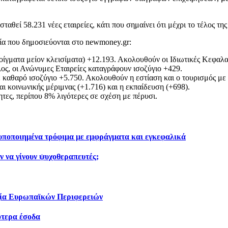
αθεί 58.231 νέες εταιρείες, κάτι που σημαίνει ότι μέχρι το τέλος τη
ία που δημοσιεύονται στο newmoney.gr:
νοίγματα μείον κλεισίματα) +12.193. Ακολουθούν οι Ιδιωτικές Κεφαλα
λος, οι Ανώνυμες Εταιρείες καταγράφουν ισοζύγιο +429.
 καθαρό ισοζύγιο +5.750. Ακολουθούν η εστίαση και ο τουρισμός με +
και κοινωνικής μέριμνας (+1.716) και η εκπαίδευση (+698).
τες, περίπου 8% λιγότερες σε σχέση με πέρυσι.
τυποποιημένα τρόφιμα με εμφράγματα και εγκεφαλικά
ν να γίνουν ψυχοθεραπευτές;
αχία Ευρωπαϊκών Περιφερειών
ότερα έσοδα