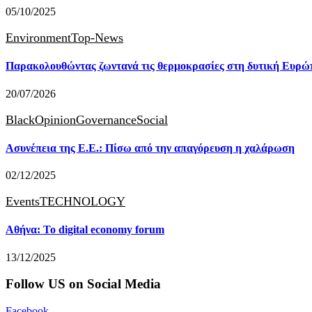
05/10/2025
Environment
Top-News
Παρακολουθώντας ζωντανά τις θερμοκρασίες στη δυτική Ευρώ
20/07/2026
BlackOpinion
Governance
Social
Ασυνέπεια της Ε.Ε.: Πίσω από την απαγόρευση η χαλάρωση
02/12/2025
Events
TECHNOLOGY
Αθήνα: Το digital economy forum
13/12/2025
Follow US on Social Media
Facebook