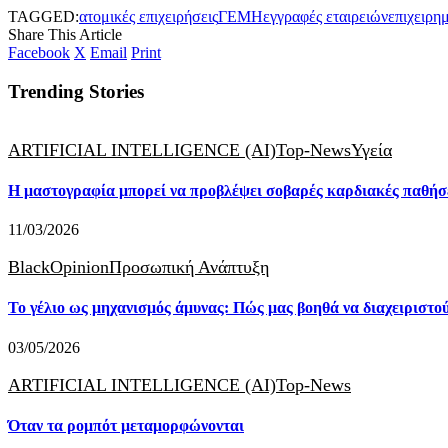
TAGGED:
ατομικές επιχειρήσεις
ΓΕΜΗ
εγγραφές εταιρειών
επιχειρη
Share This Article
Facebook
X
Email
Print
Trending Stories
ARTIFICIAL INTELLIGENCE (AI)
Top-News
Υγεία
Η μαστογραφία μπορεί να προβλέψει σοβαρές καρδιακές παθήσ
11/03/2026
BlackOpinion
Προσωπική Ανάπτυξη
Το γέλιο ως μηχανισμός άμυνας: Πώς μας βοηθά να διαχειριστο
03/05/2026
ARTIFICIAL INTELLIGENCE (AI)
Top-News
Όταν τα ρομπότ μεταμορφώνονται