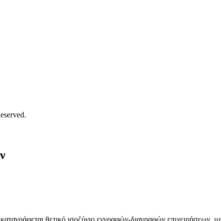
eserved.
ν
αταγράφεται θετικό ισοζύγιο εγγραφών-διαγραφών επιχειρήσεων, με 