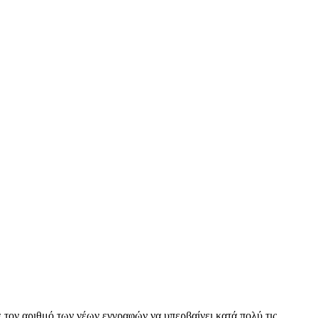
τον αριθμό των νέων εγγραφών να υπερβαίνει κατά πολύ τις