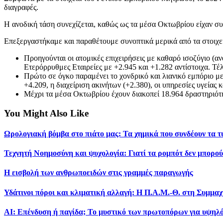
διαγραφές.
Η ανοδική τάση συνεχίζεται, καθώς ως τα μέσα Οκτωβρίου είχαν συστ
Επεξεργαστήκαμε και παραθέτουμε συνοπτικά μερικά από τα στοιχε
Προηγούνται οι ατομικές επιχειρήσεις με καθαρό ισοζύγιο (α
Ετερόρρυθμες Εταιρείες με +2.945 και +1.282 αντίστοιχα. Τέ
Πρώτο σε όγκο παραμένει το χονδρικό και λιανικό εμπόριο με
+4.209, η διαχείριση ακινήτων (+2.380), οι υπηρεσίες υγείας 
Μέχρι τα μέσα Οκτωβρίου έχουν διακοπεί 18.964 δραστηριότη
You Might Also Like
Ωρολογιακή βόμβα στο πιάτο μας: Τα χημικά που συνδέουν τα 
Τεχνητή Νοημοσύνη και ψυχολογία: Γιατί τα ρομπότ δεν μπορού
Η εισβολή των ανθρωποειδών στις γραμμές παραγωγής
Υδάτινοι πόροι και κλιματική αλλαγή: Η Π.Α.Μ.-Θ. στη Συμμ
AI: Επένδυση ή παγίδα; Το μυστικό των πρωτοπόρων για υψηλ