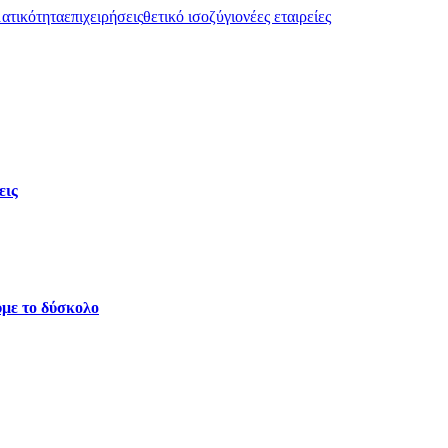
ματικότητα
επιχειρήσεις
θετικό ισοζύγιο
νέες εταιρείες
εις
ύμε το δύσκολο