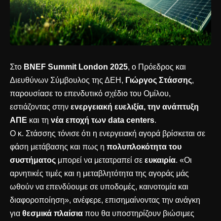
Στο
BNEF Summit London 2025
, ο Πρόεδρος και
Διευθύνων Σύμβουλος της ΔΕΗ,
Γιώργος Στάσσης
,
παρουσίασε το επενδυτικό σχέδιο του Ομίλου,
εστιάζοντας στην
ενεργειακή ευελιξία, την ανάπτυξη
ΑΠΕ
και τη
νέα εποχή των data centers
.
Ο κ. Στάσσης τόνισε ότι η ενεργειακή αγορά βρίσκεται σε
φάση μετάβασης και πως η
πολυπλοκότητα του
συστήματος
μπορεί να μετατραπεί σε
ευκαιρία
. «Οι
αρνητικές τιμές και η μεταβλητότητα της αγοράς μάς
ωθούν να επενδύουμε σε υποδομές, καινοτομία και
διαφοροποίηση», ανέφερε, επισημαίνοντας την ανάγκη
για
θεσμικά πλαίσια
που θα υποστηρίζουν βιώσιμες