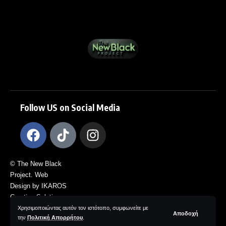
Follow US on Social Media
© The New Black
Project. Web
Design by IKAROS
Creative Solutions.
All Rights
Χρησιμοποιώντας αυτόν τον ιστότοπο, συμφωνείτε με
Αποδοχή
την
Πολιτική Απορρήτου
.
Reserved.