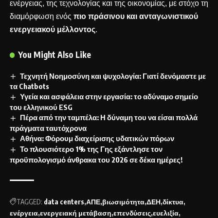
ενέργειας, της τεχνολογίας και της οικονομίας, με στόχο τη
διαμόρφωση ενός
πιο πράσινου και ανταγωνιστικού
ενεργειακού μέλλοντος
.
You Might Also Like
Τεχνητή Νοημοσύνη και ψυχολογία: Γιατί δενόμαστε με
τα Chatbots
Υγεία και ασφάλεια στην εργασία: το αδύναμο σημείο
του ελληνικού ESG
Πέρα από την ταμπέλα: Η δύναμη του να είσαι πολλά
πράγματα ταυτόχρονα
Αθήνα: Φόρουμ διαχείρισης υδατικών πόρων
Το πλουσιότερο 1% της Γης εξάντλησε τον
προϋπολογισμό άνθρακα του 2026 σε δέκα ημέρες!
TAGGED:
data centers
ΑΠΕ
βιωσιμότητα
ΔΕΗ
δίκτυα
ενέργεια
ενεργειακή μετάβαση
επενδύσεις
ευελιξία