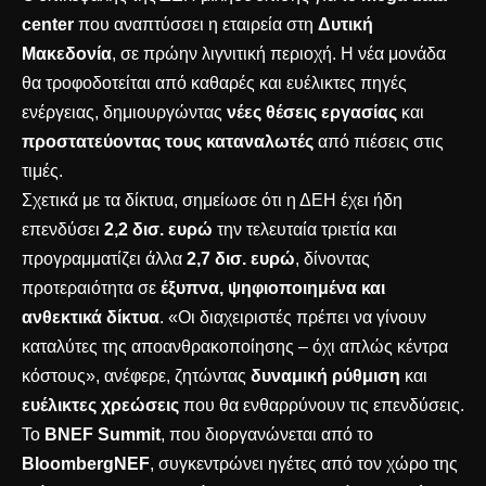
center
που αναπτύσσει η εταιρεία στη
Δυτική
Μακεδονία
, σε πρώην λιγνιτική περιοχή. Η νέα μονάδα
θα τροφοδοτείται από καθαρές και ευέλικτες πηγές
ενέργειας, δημιουργώντας
νέες θέσεις εργασίας
και
προστατεύοντας τους καταναλωτές
από πιέσεις στις
τιμές.
Σχετικά με τα δίκτυα, σημείωσε ότι η ΔΕΗ έχει ήδη
επενδύσει
2,2 δισ. ευρώ
την τελευταία τριετία και
προγραμματίζει άλλα
2,7 δισ. ευρώ
, δίνοντας
προτεραιότητα σε
έξυπνα, ψηφιοποιημένα και
ανθεκτικά δίκτυα
. «Οι διαχειριστές πρέπει να γίνουν
καταλύτες της αποανθρακοποίησης – όχι απλώς κέντρα
κόστους», ανέφερε, ζητώντας
δυναμική ρύθμιση
και
ευέλικτες χρεώσεις
που θα ενθαρρύνουν τις επενδύσεις.
Το
BNEF Summit
, που διοργανώνεται από το
BloombergNEF
, συγκεντρώνει ηγέτες από τον χώρο της