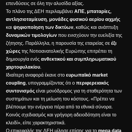
επενδύσεις σε όλη την αλυσίδα αξίας.
Το πλάνο της ΔΕΗ περιλαμβάνει
ΑΠΕ, μπαταρίες,
αντλησιοταμίευση
,
μονάδες φυσικού αερίου αιχμής
και
ψηφιοποίηση των δικτύων
, καθώς και ανάπτυξη
δυναμικών τιμολογίων
που ενισχύουν την ευελιξία της
ζήτησης. Παράλληλα, η παρουσία της εταιρείας σε
έξι
χώρες
της Νοτιοανατολικής Ευρώπης επιτρέπει τη
δημιουργία ενός
ανθεκτικού και συμπληρωματικού
χαρτοφυλακίου
.
Ιδιαίτερη αναφορά έκανε στο
ευρωπαϊκό market
coupling
, υπογραμμίζοντας ότι ο
περιφερειακός
συντονισμός
είναι μονόδρομος για τη σταθερότητα των
συστημάτων και τη μείωση του κόστους. «Πρέπει να
βλέπουμε την ενέργεια πέρα από τα εθνικά σύνορα.
Κοινός σχεδιασμός και γρήγορη αδειοδότηση είναι το
κλειδί», είπε χαρακτηριστικά.
Ο επικεφαλής της ΔΕΗ μίλησε επίσης για το
mega data